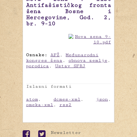
Antifašističkog fronta
žena Bosne i
Hercegovine, God. 2,
br. 9-10
Oznake:
AFŽ
,
Međunarodni
kongres žena
,
obnova zemlje
,
porodica
,
Ustav SFRJ
Izlazni formati
atom
,
dcmes-xml
,
json
,
omeka-xml
,
rss2
Newsletter