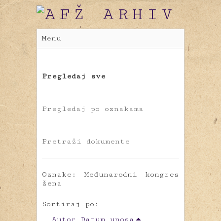
Menu
Pregledaj sve
Pregledaj po oznakama
Pretraži dokumente
Oznake: Međunarodni kongres
žena
Sortiraj po:
Autor
Datum unosa