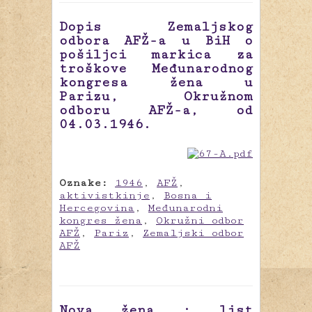
Dopis Zemaljskog
odbora AFŽ-a u BiH o
pošiljci markica za
troškove Međunarodnog
kongresa žena u
Parizu, Okružnom
odboru AFŽ-a, od
04.03.1946.
Oznake:
1946
,
AFŽ
,
aktivistkinje
,
Bosna i
Hercegovina
,
Međunarodni
kongres žena
,
Okružni odbor
AFŽ
,
Pariz
,
Zemaljski odbor
AFŽ
Nova žena : list