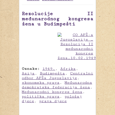
Rezolucije II
međunarodnog kongresa
žena u Budimpešti
Oznake:
1949.
,
Afrika
,
Azija
,
Budimpešta
,
Centralni
odbor AFŽa Jugoslavije
,
ekonomska prava
,
Međunarodna
demokratska federacija žena
,
Međunarodni kongres žena
,
politička prava
,
položaj
djece
,
prava djece