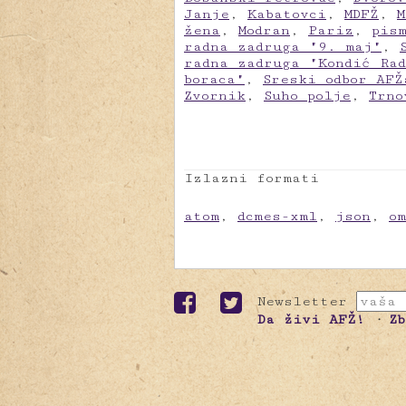
Janje
,
Kabatovci
,
MDFŽ
,
M
žena
,
Modran
,
Pariz
,
pis
radna zadruga "9. maj"
,
radna zadruga "Kondić Ra
boraca"
,
Sreski odbor AFŽ
Zvornik
,
Suho polje
,
Trno
Izlazni formati
atom
,
dcmes-xml
,
json
,
o
Newsletter
Da živi AFŽ!
Z