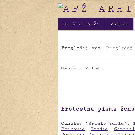
Da živi AFŽ!
Zbirke
Pregledaj sve
Pregledaj
Oznake: Vrtoče
Protestna pisma žens
Oznake:
"Branko Surla"
,
Petrovac
,
Brodac
,
Central
Bosanski Petrovac
,
Dvorov