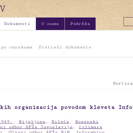
Dokumenti
O nama
Podrška
 po oznakama
Pretraži dokumente
Sortira
kih organizacija povodom kleveta Info
1949.
,
Bijeljina
,
Bileća
,
Bosanski
ni odbor AFŽa Jugoslavije
,
ćilimara
i
,
Glavni odbor AFŽa BiH
,
Informbiro
,