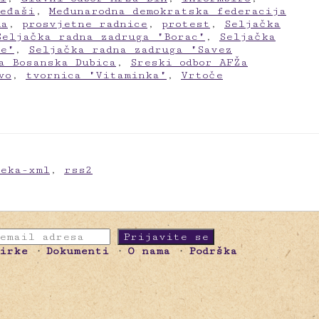
eđaši
,
Međunarodna demokratska federacija
ma
,
prosvjetne radnice
,
protest
,
Seljačka
Seljačka radna zadruga "Borac"
,
Seljačka
de"
,
Seljačka radna zadruga "Savez
a Bosanska Dubica
,
Sreski odbor AFŽa
vo
,
tvornica "Vitaminka"
,
Vrtoče
meka-xml
,
rss2
birke
Dokumenti
O nama
Podrška