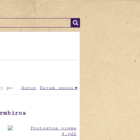
j po:
Autor
Datum unosa
rmbiroa