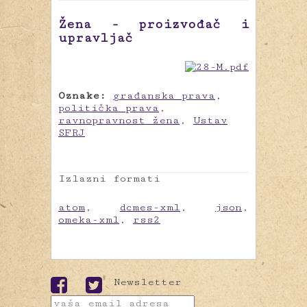
Žena - proizvođač i
upravljač
Oznake:
građanska prava
,
politička prava
,
ravnopravnost žena
,
Ustav
SFRJ
Izlazni formati
atom
,
dcmes-xml
,
json
,
omeka-xml
,
rss2
Newsletter