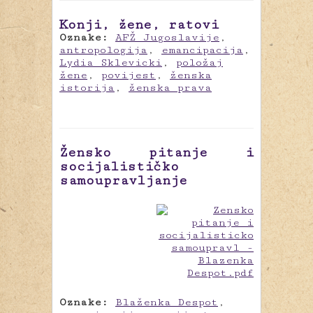
Konji, žene, ratovi
Oznake:
AFŽ Jugoslavije
,
antropologija
,
emancipacija
,
Lydia Sklevicki
,
položaj
žene
,
povijest
,
ženska
istorija
,
ženska prava
Žensko pitanje i
socijalističko
samoupravljanje
Oznake:
Blaženka Despot
,