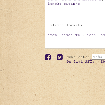
žensko pitanje
Izlazni formati
atom
,
dcmes-xml
,
json
,
o
Newsletter
Da živi AFŽ!
Z