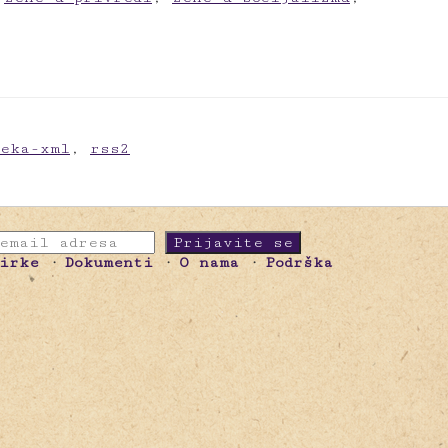
meka-xml
,
rss2
birke
Dokumenti
O nama
Podrška