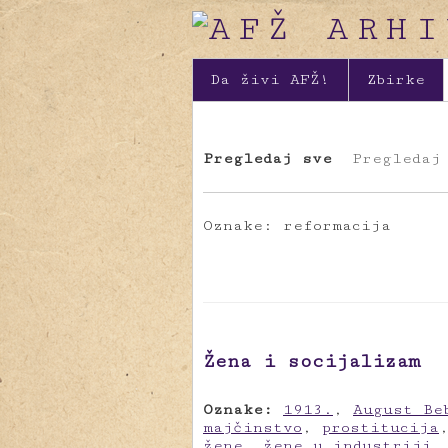
Da živi AFŽ!
Zbirke
Pregledaj sve
Pregledaj
Oznake: reformacija
Žena i socijalizam
Oznake:
1913.
,
August Be
majčinstvo
,
prostitucija
žene
,
žene u industriji