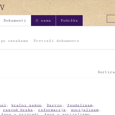
Dokumenti
O nama
Podrška
 po oznakama
Pretraži dokumente
Sortira
bel
,
bračni zakon
,
Darvin
,
feudalizam
,
,
razvod braka
,
reformacija
,
socijalizam
,
,
žene u privredi
,
žene u socijalizmu
,