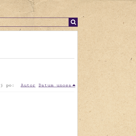
j po:
Autor
Datum unosa