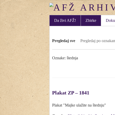
Da živi AFŽ!
Zbirke
Doku
Pregledaj sve
Pregledaj po oznaka
Oznake: štednja
Plakat ZP – 1841
Plakat "Majke ulažite na štednju"