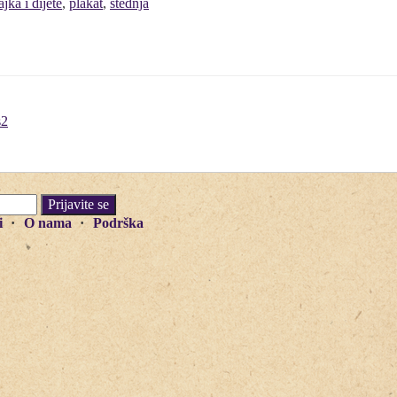
jka i dijete
,
plakat
,
štednja
s2
i
O nama
Podrška