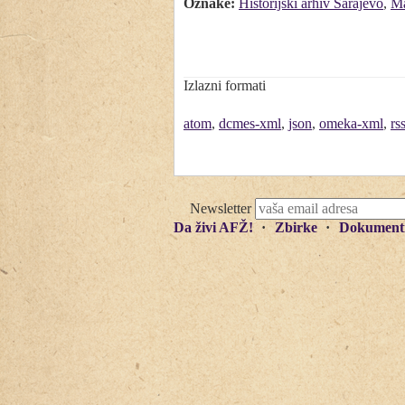
Oznake:
Historijski arhiv Sarajevo
,
Ma
Izlazni formati
atom
,
dcmes-xml
,
json
,
omeka-xml
,
rs
Newsletter
Da živi AFŽ!
Zbirke
Dokument