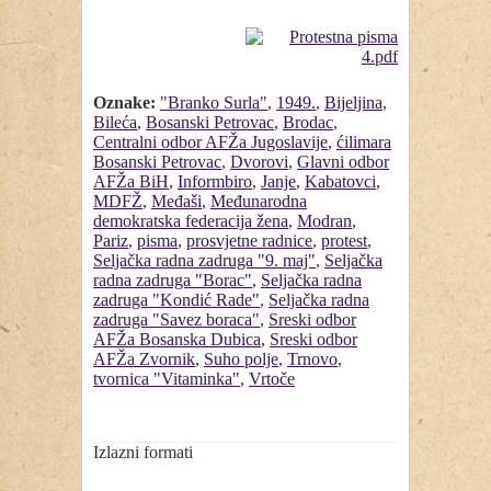
Oznake:
"Branko Surla"
,
1949.
,
Bijeljina
,
Bileća
,
Bosanski Petrovac
,
Brodac
,
Centralni odbor AFŽa Jugoslavije
,
ćilimara
Bosanski Petrovac
,
Dvorovi
,
Glavni odbor
AFŽa BiH
,
Informbiro
,
Janje
,
Kabatovci
,
MDFŽ
,
Međaši
,
Međunarodna
demokratska federacija žena
,
Modran
,
Pariz
,
pisma
,
prosvjetne radnice
,
protest
,
Seljačka radna zadruga "9. maj"
,
Seljačka
radna zadruga "Borac"
,
Seljačka radna
zadruga "Kondić Rade"
,
Seljačka radna
zadruga "Savez boraca"
,
Sreski odbor
AFŽa Bosanska Dubica
,
Sreski odbor
AFŽa Zvornik
,
Suho polje
,
Trnovo
,
tvornica "Vitaminka"
,
Vrtoče
Izlazni formati