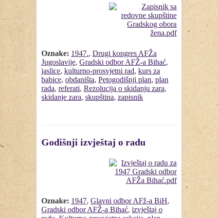
Oznake:
1947.
,
Drugi kongres AFŽa
Jugoslavije
,
Gradski odbor AFŽ-a Bihać
,
jaslice
,
kulturno-prosvjetni rad
,
kurs za
babice
,
obdaništa
,
Petogodišnji plan
,
plan
rada
,
referati
,
Rezolucija o skidanju zara
,
skidanje zara
,
skupština
,
zapisnik
Godišnji izvještaj o radu
Oznake:
1947
,
Glavni odbor AFž-a BiH
,
Gradski odbor AFŽ-a Bihać
,
izvještaj o