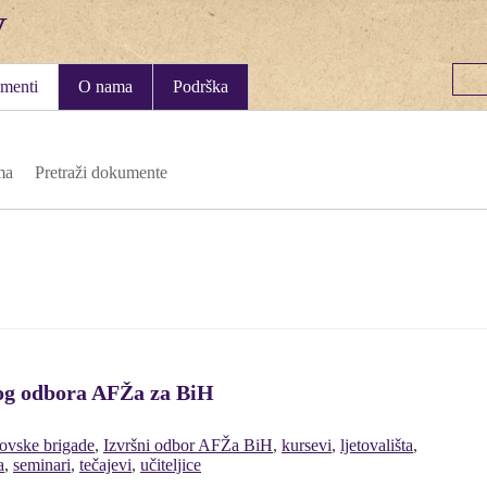
menti
O nama
Podrška
ma
Pretraži dokumente
nog odbora AFŽa za BiH
tovske brigade
,
Izvršni odbor AFŽa BiH
,
kursevi
,
ljetovališta
,
a
,
seminari
,
tečajevi
,
učiteljice