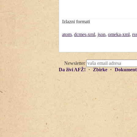
Izlazni formati
atom
,
dcmes-xml
,
json
,
omeka-xml
,
rs
Newsletter
Da živi AFŽ!
Zbirke
Dokument