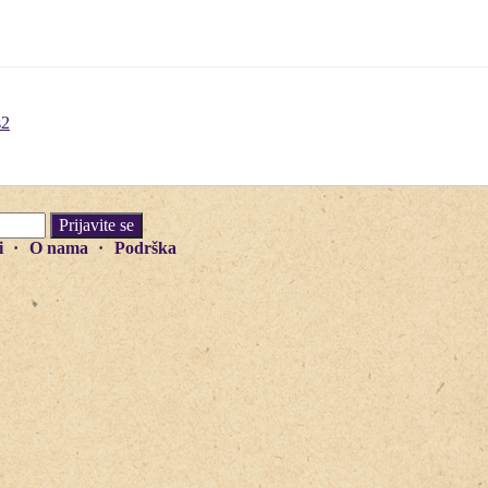
s2
i
O nama
Podrška