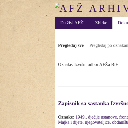
Da živi AFŽ!
Zbirke
Doku
Pregledaj sve
Pregledaj po oznaka
Oznake: Izvršni odbor AFŽa BiH
Zapisnik sa sastanka Izvrš
Oznake:
1949.
,
dječije ustanove
,
fron
Majka i dijete
,
njegovateljice
,
obdaništ