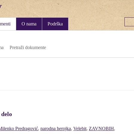
menti
O nama
Podrška
ma
Pretraži dokumente
 delo
Milenko Predragović
,
narodna herojka
,
Velebit
,
ZAVNOBIH
,