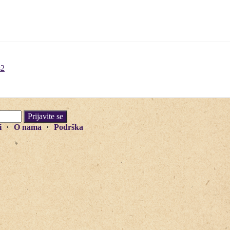
s2
i
O nama
Podrška