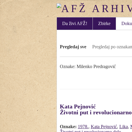
Da živi AFŽ!
Zbirke
Doku
Pregledaj sve
Pregledaj po oznaka
Oznake: Milenko Predragović
Kata Pejnović
Životni put i revolucionarno
Oznake:
1978.
,
Kata Pejnović
,
Lika
,
Životni put i revolucionarno delo