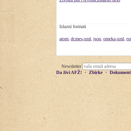
Izlazni formati
atom
,
dcmes-xml
,
json
,
omeka-xml
,
rs
Newsletter
Da živi AFŽ!
Zbirke
Dokument