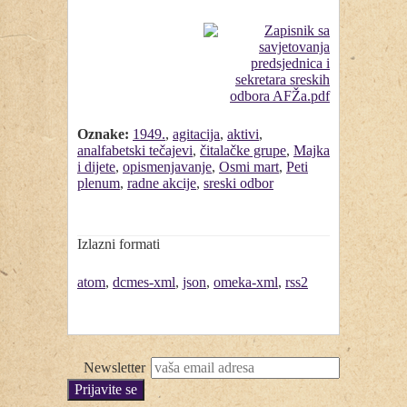
Oznake:
1949.
,
agitacija
,
aktivi
,
analfabetski tečajevi
,
čitalačke grupe
,
Majka
i dijete
,
opismenjavanje
,
Osmi mart
,
Peti
plenum
,
radne akcije
,
sreski odbor
Izlazni formati
atom
,
dcmes-xml
,
json
,
omeka-xml
,
rss2
Newsletter