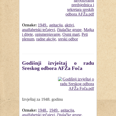
Oznake:
1949.
,
agitacija
,
aktivi
,
analfabetski tečajevi
,
čitalačke grupe
,
Majka
i dijete
,
opismenjavanje
,
Osmi mart
,
Peti
plenum
,
radne akcije
,
sreski odbor
Godišnji izvještaj o radu
Sreskog odbora AFŽa Foča
Izvještaj za 1948. godinu
Oznake:
1948.
,
1949.
,
agitacija
,
analfabetski tečajevi
,
čitalačke grupe
,