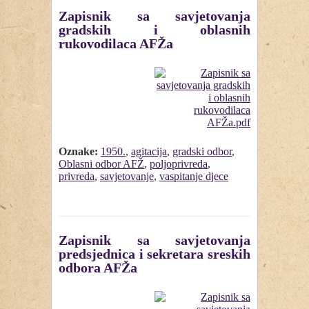
Zapisnik sa savjetovanja
gradskih i oblasnih
rukovodilaca AFŽa
Oznake:
1950.
,
agitacija
,
gradski odbor
,
Oblasni odbor AFŽ
,
poljoprivreda
,
privreda
,
savjetovanje
,
vaspitanje djece
Zapisnik sa savjetovanja
predsjednica i sekretara sreskih
odbora AFŽa