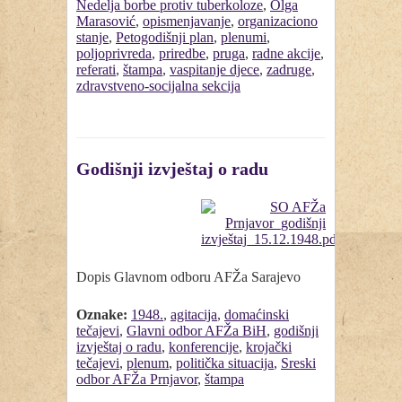
Nedelja borbe protiv tuberkoloze
,
Olga
Marasović
,
opismenjavanje
,
organizaciono
stanje
,
Petogodišnji plan
,
plenumi
,
poljoprivreda
,
priredbe
,
pruga
,
radne akcije
,
referati
,
štampa
,
vaspitanje djece
,
zadruge
,
zdravstveno-socijalna sekcija
Godišnji izvještaj o radu
Dopis Glavnom odboru AFŽa Sarajevo
Oznake:
1948.
,
agitacija
,
domaćinski
tečajevi
,
Glavni odbor AFŽa BiH
,
godišnji
izvještaj o radu
,
konferencije
,
krojački
tečajevi
,
plenum
,
politička situacija
,
Sreski
odbor AFŽa Prnjavor
,
štampa