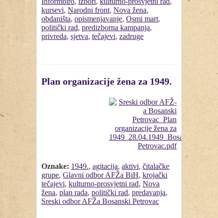
Informbiro
,
izbori
,
kulturno-prosvjetni rad
,
kursevi
,
Narodni front
,
Nova žena
,
obdaništa
,
opismenjavanje
,
Osmi mart
,
politički rad
,
predizborna kampanja
,
privreda
,
sjetva
,
tečajevi
,
zadruge
Plan organizacije žena za 1949.
Oznake:
1949.
,
agitacija
,
aktivi
,
čitalačke
grupe
,
Glavni odbor AFŽa BiH
,
krojački
tečajevi
,
kulturno-prosvjetni rad
,
Nova
žena
,
plan rada
,
politički rad
,
predavanja
,
Sreski odbor AFŽa Bosanski Petrovac