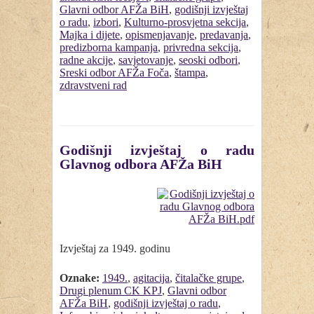
Glavni odbor AFŽa BiH
,
godišnji izvještaj
o radu
,
izbori
,
Kulturno-prosvjetna sekcija
,
Majka i dijete
,
opismenjavanje
,
predavanja
,
predizborna kampanja
,
privredna sekcija
,
radne akcije
,
savjetovanje
,
seoski odbori
,
Sreski odbor AFŽa Foča
,
štampa
,
zdravstveni rad
Godišnji izvještaj o radu
Glavnog odbora AFŽa BiH
Izvještaj za 1949. godinu
Oznake:
1949.
,
agitacija
,
čitalačke grupe
,
Drugi plenum CK KPJ
,
Glavni odbor
AFŽa BiH
,
godišnji izvještaj o radu
,