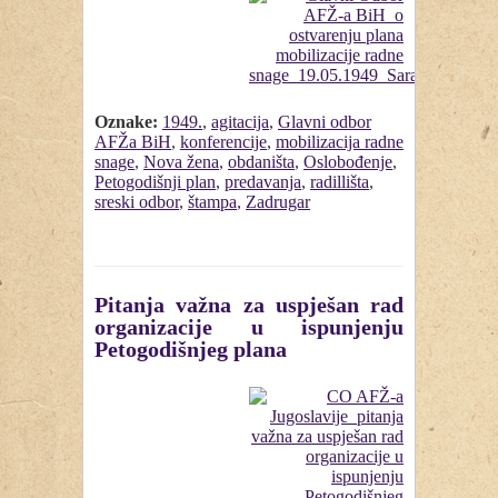
Oznake:
1949.
,
agitacija
,
Glavni odbor
AFŽa BiH
,
konferencije
,
mobilizacija radne
snage
,
Nova žena
,
obdaništa
,
Oslobođenje
,
Petogodišnji plan
,
predavanja
,
radillišta
,
sreski odbor
,
štampa
,
Zadrugar
Pitanja važna za uspješan rad
organizacije u ispunjenju
Petogodišnjeg plana