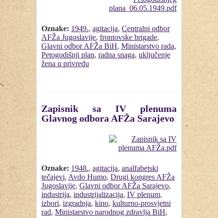
Oznake:
1949.
,
agitacija
,
Centralni odbor
AFŽa Jugoslavije
,
frontovske brigade
,
Glavni odbor AFŽa BiH
,
Ministarstvo rada
,
Petogodišnji plan
,
radna snaga
,
uključenje
žena u privredu
Zapisnik sa IV plenuma
Glavnog odbora AFŽa Sarajevo
Oznake:
1948.
,
agitacija
,
analfabetski
tečajevi
,
Avdo Humo
,
Drugi kongres AFŽa
Jugoslavije
,
Glavni odbor AFŽa Sarajevo
,
industrija
,
industrijalizacija
,
IV plenum
,
izbori
,
izgradnja
,
kino
,
kulturno-prosvjetni
rad
,
Ministarstvo narodnog zdravlja BiH
,