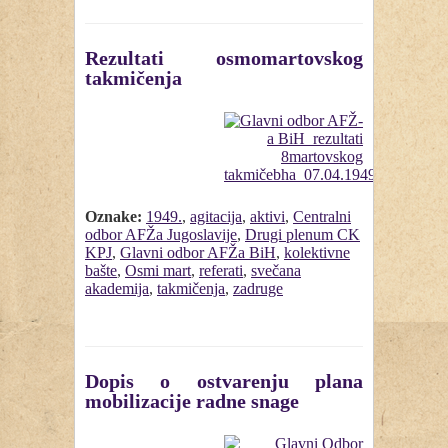
Rezultati osmomartovskog
takmičenja
Oznake:
1949.
,
agitacija
,
aktivi
,
Centralni
odbor AFŽa Jugoslavije
,
Drugi plenum CK
KPJ
,
Glavni odbor AFŽa BiH
,
kolektivne
bašte
,
Osmi mart
,
referati
,
svečana
akademija
,
takmičenja
,
zadruge
Dopis o ostvarenju plana
mobilizacije radne snage