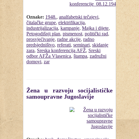
Oznake:
1948.
,
analfabetski tečajevi
,
čitalačke grupe
,
elektrifikacija
,
industrijalizacija
,
kampanje
,
Majka i dijete
,
Petogodišnji plan
,
pismenost
,
politički rad
,
prosvjećivanje
,
radne akcije
,
radno
predsjedništvo
,
referati
,
seminari
,
skidanje
zara
,
Sreska konferencija AFŽ
,
Sreski
odbor AFŽa Vlasenica
,
štampa
,
zadružni
domovi
,
zar
Žena u razvoju socijalističke
samoupravne Jugoslavije