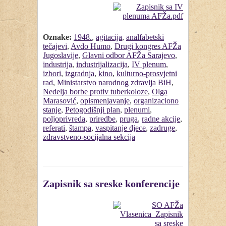
Oznake:
1948.
,
agitacija
,
analfabetski
tečajevi
,
Avdo Humo
,
Drugi kongres AFŽa
Jugoslavije
,
Glavni odbor AFŽa Sarajevo
,
industrija
,
industrijalizacija
,
IV plenum
,
izbori
,
izgradnja
,
kino
,
kulturno-prosvjetni
rad
,
Ministarstvo narodnog zdravlja BiH
,
Nedelja borbe protiv tuberkoloze
,
Olga
Marasović
,
opismenjavanje
,
organizaciono
stanje
,
Petogodišnji plan
,
plenumi
,
poljoprivreda
,
priredbe
,
pruga
,
radne akcije
,
referati
,
štampa
,
vaspitanje djece
,
zadruge
,
zdravstveno-socijalna sekcija
Zapisnik sa sreske konferencije