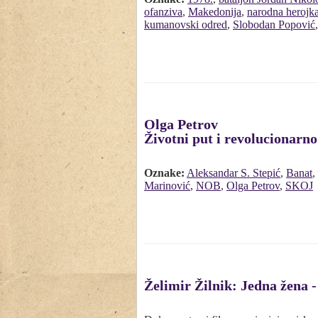
ofanziva
,
Makedonija
,
narodna herojk
kumanovski odred
,
Slobodan Popović
Olga Petrov
Životni put i revolucionarno
Oznake:
Aleksandar S. Stepić
,
Banat
,
Marinović
,
NOB
,
Olga Petrov
,
SKOJ
Želimir Žilnik: Jedna žena -