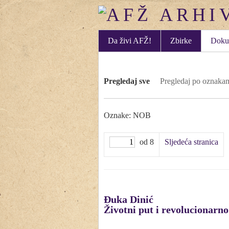
Da živi AFŽ!
Zbirke
Doku
Pregledaj sve
Pregledaj po oznaka
Oznake: NOB
od 8
Sljedeća stranica
Đuka Dinić
Životni put i revolucionarno