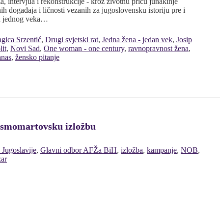
 intervjua i rekonstrukcije - kroz životnu priču junakinje
ih događaja i ličnosti vezanih za jugoslovensku istoriju pre i
ku jednog veka…
gica Srzentić
,
Drugi svjetski rat
,
Jedna žena - jedan vek
,
Josip
lit
,
Novi Sad
,
One woman - one century
,
ravnopravnost žena
,
anas
,
žensko pitanje
 osmomartovsku izložbu
 Jugoslavije
,
Glavni odbor AFŽa BiH
,
izložba
,
kampanje
,
NOB
,
zar