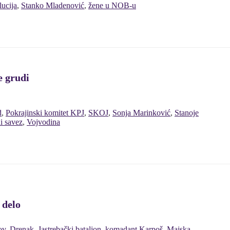
lucija
,
Stanko Mladenović
,
žene u NOB-u
e grudi
d
,
Pokrajinski komitet KPJ
,
SKOJ
,
Sonja Marinković
,
Stanoje
ni savez
,
Vojvodina
 delo
ov
,
Drenak
,
Jastrebački bataljon
,
komadant Karpoš
,
Majska