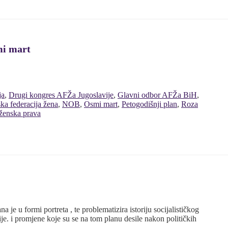
mi mart
ja
,
Drugi kongres AFŽa Jugoslavije
,
Glavni odbor AFŽa BiH
,
a federacija žena
,
NOB
,
Osmi mart
,
Petogodišnji plan
,
Roza
ženska prava
 je u formi portreta , te problematizira istoriju socijalističkog
je. i promjene koje su se na tom planu desile nakon političkih
a.…