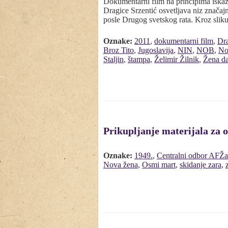
Dokumentarni film na principima iskaza,
Dragice Srzentić osvetljava niz značajn
posle Drugog svetskog rata. Kroz sli
Oznake:
2011
,
dokumentarni film
,
Dra
Broz Tito
,
Jugoslavija
,
NIN
,
NOB
,
No
Staljin
,
štampa
,
Želimir Žilnik
,
Žena d
Prikupljanje materijala za
Oznake:
1949.
,
Centralni odbor AFŽa
Nova žena
,
Osmi mart
,
skidanje zara
,