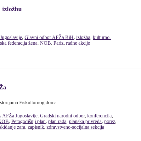
a izložbu
Jugoslavije
,
Glavni odbor AFŽa BiH
,
izložba
,
kulturno-
ka federacija žena
,
NOB
,
Pariz
,
radne akcije
FŽa
ostorijama Fiskulturnog doma
s AFŽa Jugoslavije
,
Gradski narodni odbor
,
konferencija
,
NOB
,
Petogodišnji plan
,
plan rada
,
planska privreda
,
porez
,
skidanje zara
,
zapisnik
,
zdravstveno-socijalna sekcija