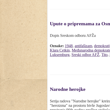
Upute o pripremama za Os
Dopis Sreskom odboru AFŽa
Oznake:
1948
,
antifašizam
,
demokrati
Klara Cetkin
,
Međunarodna demokratsk
Luksemburg
,
Sreski odbor AFŽ
,
Tito
,
Narodne herojke
Serija radova "Narodne herojke" kreirana
"heroizma" na prostoru bivše Jugoslavi
previranja 90ih godina prošlog stoljeć