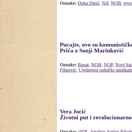
Oznake:
Đuka Dinić
,
Niš
,
NOB
,
revo
Pucajte, ovo su komunističk
Priča o Sonji Marinković
Oznake:
Banat
,
NOB
,
NOP
,
Novi Sa
Filipović
,
Ujedinjeni radnički sindikal
Vera Jocić
Životni put i revolucionarno
Oznake:
1978.
,
bataljon Jordan Nikol