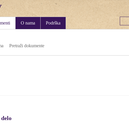
menti
O nama
Podrška
ma
Pretraži dokumente
 delo