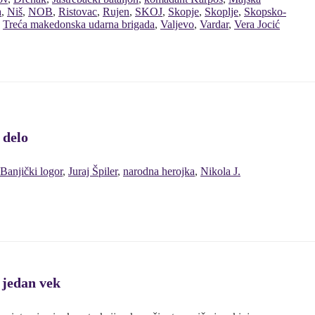
a
,
Niš
,
NOB
,
Ristovac
,
Rujen
,
SKOJ
,
Skopje
,
Skoplje
,
Skopsko-
,
Treća makedonska udarna brigada
,
Valjevo
,
Vardar
,
Vera Jocić
 delo
Banjički logor
,
Juraj Špiler
,
narodna herojka
,
Nikola J.
 jedan vek