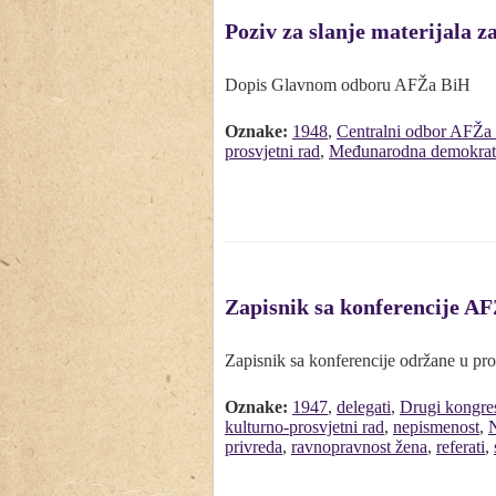
Poziv za slanje materijala z
Dopis Glavnom odboru AFŽa BiH
Oznake:
1948
,
Centralni odbor AFŽa 
prosvjetni rad
,
Međunarodna demokrats
Zapisnik sa konferencije A
Zapisnik sa konferencije održane u pr
Oznake:
1947
,
delegati
,
Drugi kongre
kulturno-prosvjetni rad
,
nepismenost
,
privreda
,
ravnopravnost žena
,
referati
,