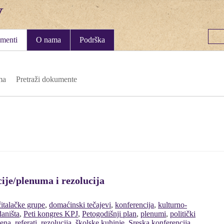
menti
O nama
Podrška
ma
Pretraži dokumente
ije/plenuma i rezolucija
čitalačke grupe
,
domaćinski tečajevi
,
konferencija
,
kulturno-
aništa
,
Peti kongres KPJ
,
Petogodišnji plan
,
plenumi
,
politički
žena
,
referati
,
rezolucija
,
školske kuhinje
,
Sreska konferencija