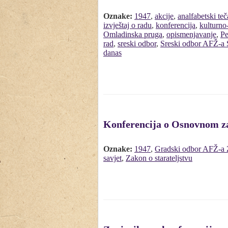
Oznake:
1947
,
akcije
,
analfabetski teč
izvještaj o radu
,
konferencija
,
kulturno
Omladinska pruga
,
opismenjavanje
,
Pe
rad
,
sreski odbor
,
Sreski odbor AFŽ-a 
danas
Konferencija o Osnovnom za
Oznake:
1947
,
Gradski odbor AFŽ-a 
savjet
,
Zakon o starateljstvu