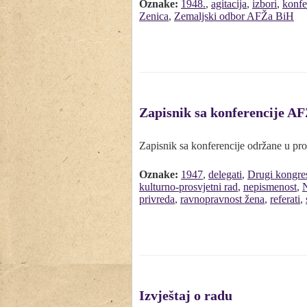
Oznake:
1948.
,
agitacija
,
izbori
,
konfe
Zenica
,
Zemaljski odbor AFŽa BiH
Zapisnik sa konferencije A
Zapisnik sa konferencije održane u pr
Oznake:
1947
,
delegati
,
Drugi kongre
kulturno-prosvjetni rad
,
nepismenost
,
privreda
,
ravnopravnost žena
,
referati
,
Izvještaj o radu