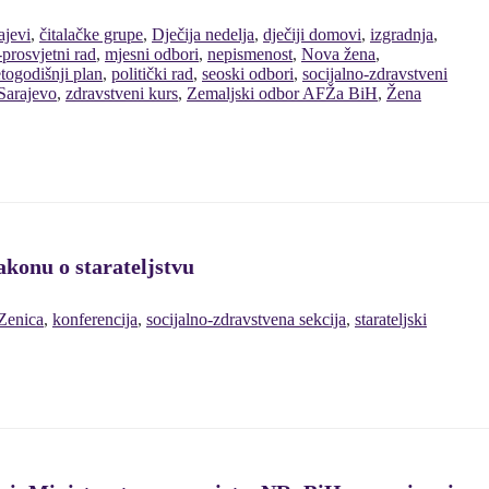
ajevi
,
čitalačke grupe
,
Dječija nedelja
,
dječiji domovi
,
izgradnja
,
-prosvjetni rad
,
mjesni odbori
,
nepismenost
,
Nova žena
,
togodišnji plan
,
politički rad
,
seoski odbori
,
socijalno-zdravstveni
Sarajevo
,
zdravstveni kurs
,
Zemaljski odbor AFŽa BiH
,
Žena
konu o starateljstvu
Zenica
,
konferencija
,
socijalno-zdravstvena sekcija
,
starateljski