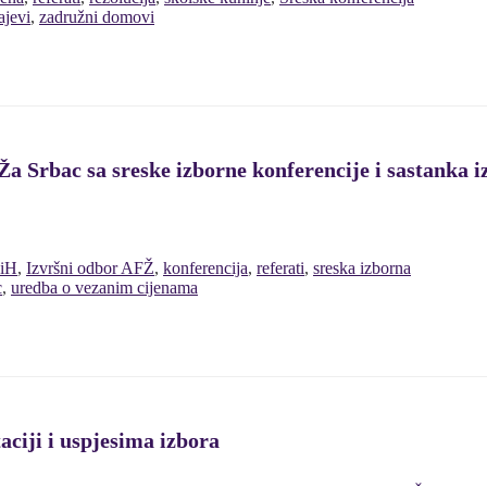
ajevi
,
zadružni domovi
a Srbac sa sreske izborne konferencije i sastanka 
BiH
,
Izvršni odbor AFŽ
,
konferencija
,
referati
,
sreska izborna
c
,
uredba o vezanim cijenama
aciji i uspjesima izbora