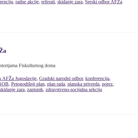
rencija
,
radne akcije
,
referati
,
skidanje zara
,
Sreski odbor AFŽa
FŽa
ostorijama Fiskulturnog doma
s AFŽa Jugoslavije
,
Gradski narodni odbor
,
konferencija
,
NOB
,
Petogodišnji plan
,
plan rada
,
planska privreda
,
porez
,
skidanje zara
,
zapisnik
,
zdravstveno-socijalna sekcija