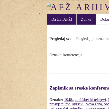
Da živi AFŽ!
Zbirke
Doku
Pregledaj sve
Pregledaj po oznaka
Oznake: konferencija
Zapisnik sa sreske konferenc
Oznake:
1948.
,
analfabetski tečajevi
,
prosvjetni rad
,
kursevi
,
Nova žena
,
obd
rad
,
porođaj
,
priredbe
,
ravnopravnost 