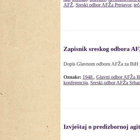
AFŽ
,
Sreski odbor AFŽa Prnjavor
,
teč
Zapisnik sreskog odbora AFŽ
Dopis Glavnom odboru AFŽa za BiH
Oznake:
1948.
,
Glavni odbor AFŽa 
konferencija
,
Sreski odbor AFŽa Srba
Izvještaj o predizbornoj agit