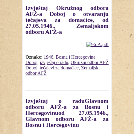
Izvještaj Okružnog odbora
AFŽ-a Doboj o otvaranju
tečajeva za domaćice, od
27.05.1946., Zemaljskom
odboru AFŽ-a
Oznake:
1946
,
Bosna i Hercegovina
,
Doboj
,
izvještaj o radu
,
Okružni odbor AFŽ
Doboj
,
tečajevi za domaćice
,
Zemaljski
odbor AFŽ
Izvještaj o raduGlavnom
odboru AFŽ-a za Bosnu i
Hercegovinuod 27.05.1946.,
Glavnom odboru AFŽ-a za
Bosnu i Hercegovinu