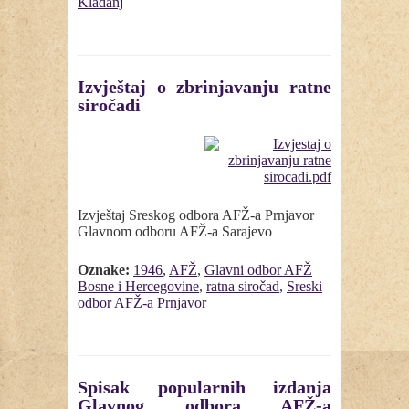
Kladanj
Izvještaj o zbrinjavanju ratne
siročadi
Izvještaj Sreskog odbora AFŽ-a Prnjavor
Glavnom odboru AFŽ-a Sarajevo
Oznake:
1946
,
AFŽ
,
Glavni odbor AFŽ
Bosne i Hercegovine
,
ratna siročad
,
Sreski
odbor AFŽ-a Prnjavor
Spisak popularnih izdanja
Glavnog odbora AFŽ-a