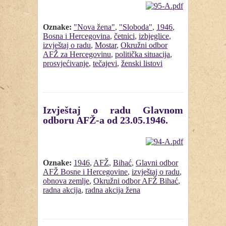
Oznake:
"Nova žena"
,
"Sloboda"
,
1946
,
Bosna i Hercegovina
,
četnici
,
izbjeglice
,
izvještaj o radu
,
Mostar
,
Okružni odbor
AFŽ za Hercegovinu
,
politička situacija
,
prosvjećivanje
,
tečajevi
,
ženski listovi
Izvještaj o radu Glavnom
odboru AFŽ-a od 23.05.1946.
Oznake:
1946
,
AFŽ
,
Bihać
,
Glavni odbor
AFŽ Bosne i Hercegovine
,
izvještaj o radu
,
obnova zemlje
,
Okružni odbor AFŽ Bihać
,
radna akcija
,
radna akcija žena