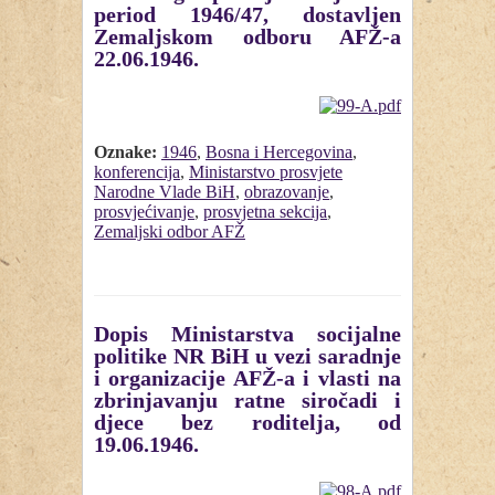
period 1946/47, dostavljen
Zemaljskom odboru AFŽ-a
22.06.1946.
Oznake:
1946
,
Bosna i Hercegovina
,
konferencija
,
Ministarstvo prosvjete
Narodne Vlade BiH
,
obrazovanje
,
prosvjećivanje
,
prosvjetna sekcija
,
Zemaljski odbor AFŽ
Dopis Ministarstva socijalne
politike NR BiH u vezi saradnje
i organizacije AFŽ-a i vlasti na
zbrinjavanju ratne siročadi i
djece bez roditelja, od
19.06.1946.