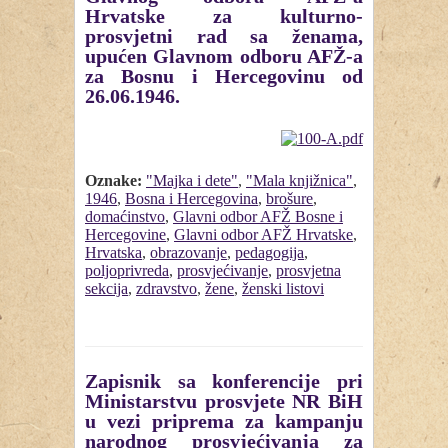
Hrvatske za kulturno-
prosvjetni rad sa ženama,
upućen Glavnom odboru AFŽ-a
za Bosnu i Hercegovinu od
26.06.1946.
Oznake:
"Majka i dete"
,
"Mala knjižnica"
,
1946
,
Bosna i Hercegovina
,
brošure
,
domaćinstvo
,
Glavni odbor AFŽ Bosne i
Hercegovine
,
Glavni odbor AFŽ Hrvatske
,
Hrvatska
,
obrazovanje
,
pedagogija
,
poljoprivreda
,
prosvjećivanje
,
prosvjetna
sekcija
,
zdravstvo
,
žene
,
ženski listovi
Zapisnik sa konferencije pri
Ministarstvu prosvjete NR BiH
u vezi priprema za kampanju
narodnog prosvjećivanja za