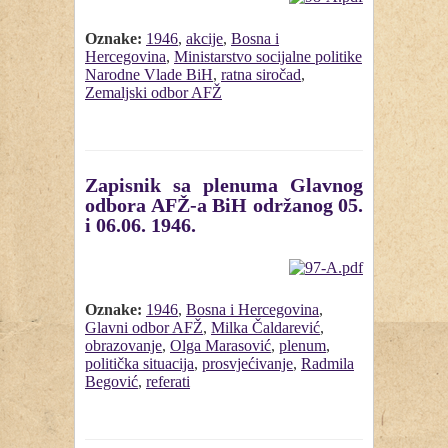
Oznake:
1946
,
akcije
,
Bosna i
Hercegovina
,
Ministarstvo socijalne politike
Narodne Vlade BiH
,
ratna siročad
,
Zemaljski odbor AFŽ
Zapisnik sa plenuma Glavnog
odbora AFŽ-a BiH održanog 05.
i 06.06. 1946.
Oznake:
1946
,
Bosna i Hercegovina
,
Glavni odbor AFŽ
,
Milka Čaldarević
,
obrazovanje
,
Olga Marasović
,
plenum
,
politička situacija
,
prosvjećivanje
,
Radmila
Begović
,
referati