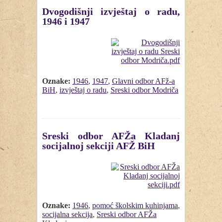
Dvogodišnji izvještaj o radu,
1946 i 1947
Oznake:
1946
,
1947
,
Glavni odbor AFž-a
BiH
,
izvještaj o radu
,
Sreski odbor Modriča
Sreski odbor AFŽa Kladanj
socijalnoj sekciji AFŽ BiH
Oznake:
1946
,
pomoć školskim kuhinjama
,
socijalna sekcija
,
Sreski odbor AFŽa