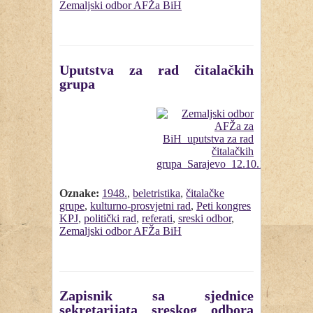
Zemaljski odbor AFŽa BiH
Uputstva za rad čitalačkih
grupa
Oznake:
1948.
,
beletristika
,
čitalačke
grupe
,
kulturno-prosvjetni rad
,
Peti kongres
KPJ
,
politički rad
,
referati
,
sreski odbor
,
Zemaljski odbor AFŽa BiH
Zapisnik sa sjednice
sekretarijata sreskog odbora