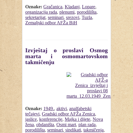
Oznake:
Gračanica
,
Kladanj
,
Lopare
,
organizacija rada
,
plenumi
,
porodilišta
,
sekretarijat
,
seminari
,
srezovi
,
Tuzla
,
Zemaljski odbor AFŽa BiH
Izvještaj o proslavi Osmog
marta i osmomartovskom
takmičenju
Oznake:
1949.
,
aktivi
,
analfabetski
tečajevi
,
Gradski odbor AFŽa Zenica
,
jaslice
,
konferencije
,
Majka i dijete
,
Nova
žena
,
obdaništa
,
Osmi mart
,
plan rada
,
porodilišta
,
seminari
,
sindikati
,
takmičenja
,