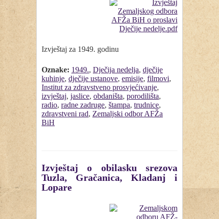
Izvještaj za 1949. godinu
Oznake:
1949.
,
Dječija nedelja
,
dječije
kuhinje
,
dječije ustanove
,
emisije
,
filmovi
,
Institut za zdravstveno prosvjećivanje
,
izvještaj
,
jaslice
,
obdaništa
,
porodilišta
,
radio
,
radne zadruge
,
štampa
,
trudnice
,
zdravstveni rad
,
Zemaljski odbor AFŽa
BiH
Izvještaj o obilasku srezova
Tuzla, Gračanica, Kladanj i
Lopare