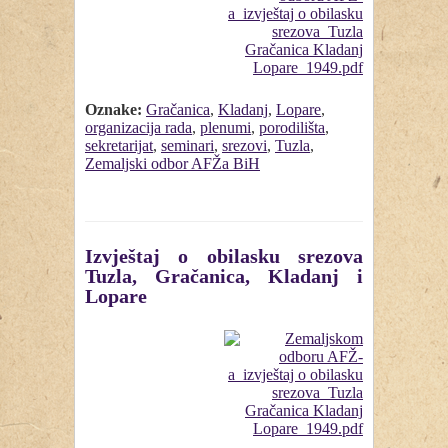
Oznake:
Gračanica
,
Kladanj
,
Lopare
,
organizacija rada
,
plenumi
,
porodilišta
,
sekretarijat
,
seminari
,
srezovi
,
Tuzla
,
Zemaljski odbor AFŽa BiH
Izvještaj o obilasku srezova
Tuzla, Gračanica, Kladanj i
Lopare