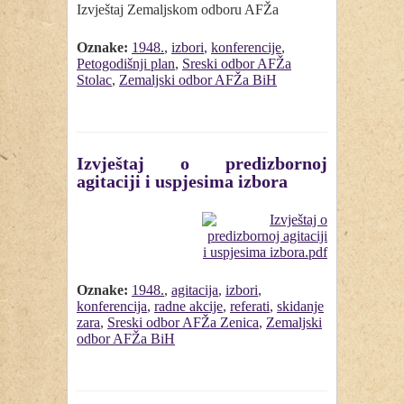
Izvještaj Zemaljskom odboru AFŽa
Oznake:
1948.
,
izbori
,
konferencije
,
Petogodišnji plan
,
Sreski odbor AFŽa
Stolac
,
Zemaljski odbor AFŽa BiH
Izvještaj o predizbornoj
agitaciji i uspjesima izbora
Oznake:
1948.
,
agitacija
,
izbori
,
konferencija
,
radne akcije
,
referati
,
skidanje
zara
,
Sreski odbor AFŽa Zenica
,
Zemaljski
odbor AFŽa BiH