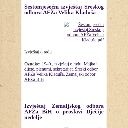
Šestomjesečni izvještaj Sreskog
odbora AFŽa Velika Kladuša
Izvještaj o radu
Oznake:
1949.
,
izvještaj o radu
,
Majka i
dijete
,
plenumi
,
sekretarijat
,
Sreski odbor
AFŽa Velika Kladuša
,
Zemaljski odbor
AFŽa BiH
Izvještaj Zemaljskog odbora
AFŽa BiH o proslavi Dječije
nedelje