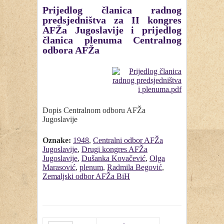
Prijedlog članica radnog
predsjedništva za II kongres
AFŽa Jugoslavije i prijedlog
članica plenuma Centralnog
odbora AFŽa
Dopis Centralnom odboru AFŽa
Jugoslavije
Oznake:
1948
,
Centralni odbor AFŽa
Jugoslavije
,
Drugi kongres AFŽa
Jugoslavije
,
Dušanka Kovačević
,
Olga
Marasović
,
plenum
,
Radmila Begović
,
Zemaljski odbor AFŽa BiH