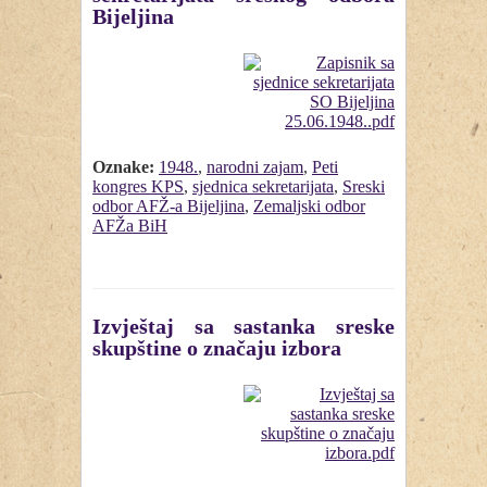
Bijeljina
Oznake:
1948.
,
narodni zajam
,
Peti
kongres KPS
,
sjednica sekretarijata
,
Sreski
odbor AFŽ-a Bijeljina
,
Zemaljski odbor
AFŽa BiH
Izvještaj sa sastanka sreske
skupštine o značaju izbora