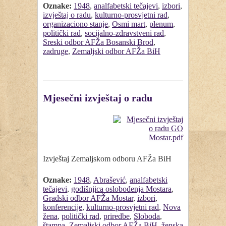
Oznake:
1948
,
analfabetski tečajevi
,
izbori
,
izvještaj o radu
,
kulturno-prosvjetni rad
,
organizaciono stanje
,
Osmi mart
,
plenum
,
politički rad
,
socijalno-zdravstveni rad
,
Sreski odbor AFŽa Bosanski Brod
,
zadruge
,
Zemaljski odbor AFŽa BiH
Mjesečni izvještaj o radu
Izvještaj Zemaljskom odboru AFŽa BiH
Oznake:
1948
,
Abrašević
,
analfabetski
tečajevi
,
godišnjica oslobođenja Mostara
,
Gradski odbor AFŽa Mostar
,
izbori
,
konferencije
,
kulturno-prosvjetni rad
,
Nova
žena
,
politički rad
,
priredbe
,
Sloboda
,
štampa
,
Zemaljski odbor AFŽa BiH
,
ženska