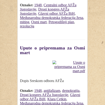
Oznake:
1948
,
Centralni odbor AFŽa
Jugoslavije
,
Drugi kongres AFŽa
Jugoslavije
,
Glavni odbor AFŽa BiH
,
Međunarodna demokratska federacija žena
,
miting
,
Osmi mart
,
Petogodišnji plan
,
rezolucija
Upute o pripremama za Osmi
mart
Dopis Sreskom odboru AFŽa
Oznake:
1948
,
antifašizam
,
demokratija
,
Drugi kongres AFŽa Jugoslavije
,
Glavni
odbor AFŽa BiH
,
Klara Cetkin
,
Međunarodna demokratska federacija žena
,