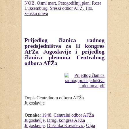
NOB
,
Osmi mart
,
Petogodišnji plan
,
Roza
Luksemburg
,
Sreski odbor AFŽ
,
Tito
,
ženska prava
Prijedlog članica radnog
predsjedništva za II kongres
AFŽa Jugoslavije i prijedlog
članica plenuma Centralnog
odbora AFŽa
Dopis Centralnom odboru AFŽa
Jugoslavije
Oznake:
1948
,
Centralni odbor AFŽa
Jugoslavije
,
Drugi kongres AFŽa
Jugoslavije
,
Dušanka Kovačević
,
Olga