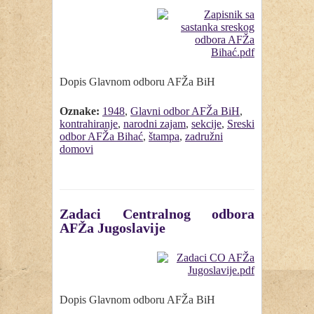
Dopis Glavnom odboru AFŽa BiH
Oznake:
1948
,
Glavni odbor AFŽa BiH
,
kontrahiranje
,
narodni zajam
,
sekcije
,
Sreski
odbor AFŽa Bihać
,
štampa
,
zadružni
domovi
Zadaci Centralnog odbora
AFŽa Jugoslavije
Dopis Glavnom odboru AFŽa BiH