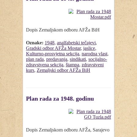
Dopis Zemaljskom odboru AFŽa BiH
Oznake:
1948
,
analfabetski tečajevi
,
Gradski odbor AFŽa Mostar
,
jaslice
,
Kulturno-prosvjetna sekcija
,
narodna vlast
,
plan rada
,
predavanja
,
sindikati
,
socijalno-
zdravstvena sekcija
,
štampa
,
zdravstveni
kurs
,
Zemaljski odbor AFŽa BiH
Plan rada za 1948. godinu
Dopis Zemaljskom odboru AFŽa, Sarajevo