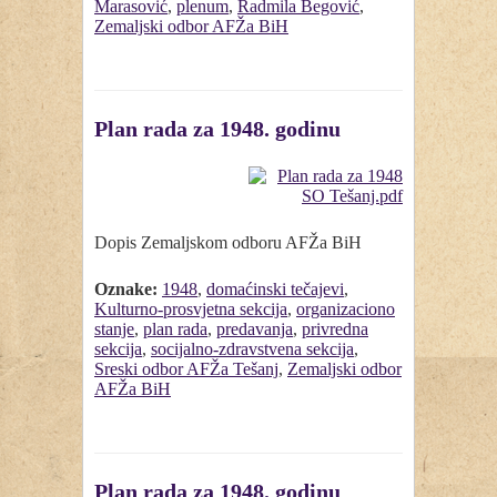
Marasović
,
plenum
,
Radmila Begović
,
Zemaljski odbor AFŽa BiH
Plan rada za 1948. godinu
Dopis Zemaljskom odboru AFŽa BiH
Oznake:
1948
,
domaćinski tečajevi
,
Kulturno-prosvjetna sekcija
,
organizaciono
stanje
,
plan rada
,
predavanja
,
privredna
sekcija
,
socijalno-zdravstvena sekcija
,
Sreski odbor AFŽa Tešanj
,
Zemaljski odbor
AFŽa BiH
Plan rada za 1948. godinu