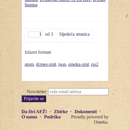
štampa
od 3
Sljedeća stranica
Izlazni formati
atom
,
dcmes-xml
,
json
,
omeka-xml
,
rss2
Newsletter
Da živi AFŽ!
Zbirke
Dokumenti
O nama
Podrška
Proudly powered by
Omeka
.