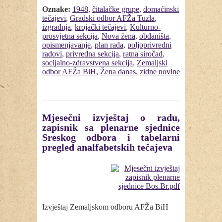
Oznake:
1948
,
čitalačke grupe
,
domaćinski
tečajevi
,
Gradski odbor AFŽa Tuzla
,
izgradnja
,
krojački tečajevi
,
Kulturno-
prosvjetna sekcija
,
Nova žena
,
obdaništa
,
opismenjavanje
,
plan rada
,
poljoprivredni
radovi
,
privredna sekcija
,
ratna siročad
,
socijalno-zdravstvena sekcija
,
Zemaljski
odbor AFŽa BiH
,
Žena danas
,
zidne novine
Mjesečni izvještaj o radu,
zapisnik sa plenarne sjednice
Sreskog odbora i tabelarni
pregled analfabetskih tečajeva
Izvještaj Zemaljskom odboru AFŽa BiH