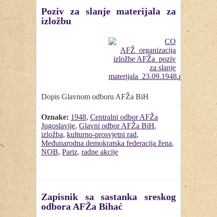
Poziv za slanje materijala za
izložbu
Dopis Glavnom odboru AFŽa BiH
Oznake:
1948
,
Centralni odbor AFŽa
Jugoslavije
,
Glavni odbor AFŽa BiH
,
izložba
,
kulturno-prosvjetni rad
,
Međunarodna demokratska federacija žena
,
NOB
,
Pariz
,
radne akcije
Zapisnik sa sastanka sreskog
odbora AFŽa Bihać