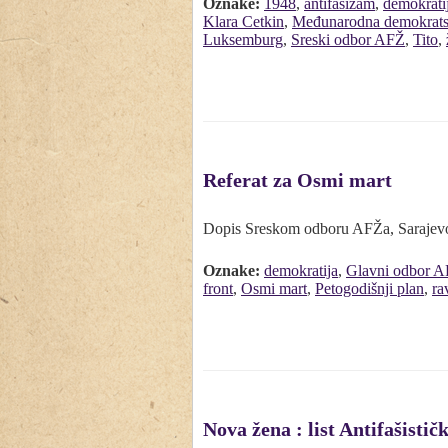
Oznake:
1948
,
antifašizam
,
demokrati
Klara Cetkin
,
Međunarodna demokratsk
Luksemburg
,
Sreski odbor AFŽ
,
Tito
,
Referat za Osmi mart
Dopis Sreskom odboru AFŽa, Sarajev
Oznake:
demokratija
,
Glavni odbor 
front
,
Osmi mart
,
Petogodišnji plan
,
ra
Nova žena : list Antifašistič