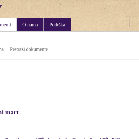
menti
O nama
Podrška
ma
Pretraži dokumente
mi mart