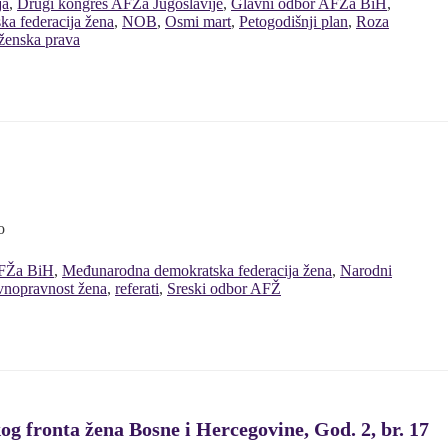
ja
,
Drugi kongres AFŽa Jugoslavije
,
Glavni odbor AFŽa BiH
,
a federacija žena
,
NOB
,
Osmi mart
,
Petogodišnji plan
,
Roza
ženska prava
o
AFŽa BiH
,
Međunarodna demokratska federacija žena
,
Narodni
vnopravnost žena
,
referati
,
Sreski odbor AFŽ
kog fronta žena Bosne i Hercegovine, God. 2, br. 17