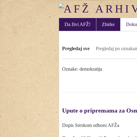
Da živi AFŽ!
Zbirke
Doku
Pregledaj sve
Pregledaj po oznaka
Oznake: demokratija
Upute o pripremama za Os
Dopis Sreskom odboru AFŽa