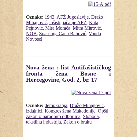
Oznake:
1943
,
AFŽ Jugoslavije
,
Dražo
Mihajlović
,
fašisti
,
jačanje AFŽ
,
Kata
Pejnović
,
Mira Morača
,
Mitra Mitrović
,
NOB
,
Spasenija Cana Babović
,
Vanda
Novosel
Nova žena : list Antifašističkog
fronta žena Bosne i
Hercegovine, God. 2, br. 17
Oznake:
demokratija
,
Dražo Mihajlović
,
izdajnici
,
Kongres žena Makedonije
,
Opšti
zakon o narodnim odborima
,
Sloboda
,
tekstilna industrija
,
Zakon o braku