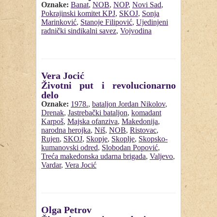
Oznake:
Banat
,
NOB
,
NOP
,
Novi Sad
,
Pokrajinski komitet KPJ
,
SKOJ
,
Sonja
Marinković
,
Stanoje Filipović
,
Ujedinjeni
radnički sindikalni savez
,
Vojvodina
Vera Jocić
Životni put i revolucionarno
delo
Oznake:
1978.
,
bataljon Jordan Nikolov
,
Drenak
,
Jastrebački bataljon
,
komadant
Karpoš
,
Majska ofanziva
,
Makedonija
,
narodna herojka
,
Niš
,
NOB
,
Ristovac
,
Rujen
,
SKOJ
,
Skopje
,
Skoplje
,
Skopsko-
kumanovski odred
,
Slobodan Popović
,
Treća makedonska udarna brigada
,
Valjevo
,
Vardar
,
Vera Jocić
Olga Petrov