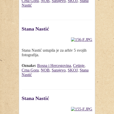
Crna Gora
,
NOB
,
Sarajevo
,
SKOJ
,
Stana
Nastić
Stana Nastić
Stana Nastić ustupila je za arhiv 5 svojih
fotografija.
Oznake:
Bosna i Hercegovina
,
Cetinje
,
Crna Gora
,
NOB
,
Sarajevo
,
SKOJ
,
Stana
Nastić
Stana Nastić