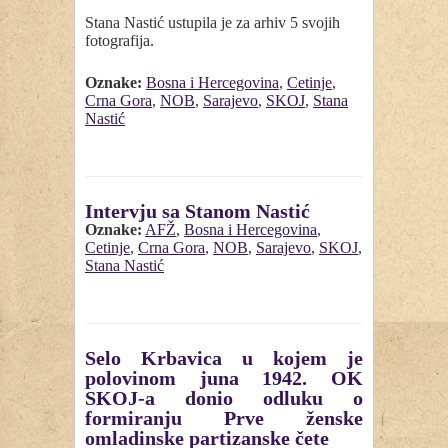
Stana Nastić ustupila je za arhiv 5 svojih
fotografija.
Oznake:
Bosna i Hercegovina
,
Cetinje
,
Crna Gora
,
NOB
,
Sarajevo
,
SKOJ
,
Stana
Nastić
Intervju sa Stanom Nastić
Oznake:
AFŽ
,
Bosna i Hercegovina
,
Cetinje
,
Crna Gora
,
NOB
,
Sarajevo
,
SKOJ
,
Stana Nastić
Selo Krbavica u kojem je
polovinom juna 1942. OK
SKOJ-a donio odluku o
formiranju Prve ženske
omladinske partizanske čete