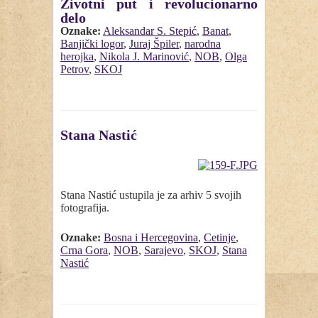
Životni put i revolucionarno
delo
Oznake:
Aleksandar S. Stepić
,
Banat
,
Banjički logor
,
Juraj Špiler
,
narodna
herojka
,
Nikola J. Marinović
,
NOB
,
Olga
Petrov
,
SKOJ
Stana Nastić
Stana Nastić ustupila je za arhiv 5 svojih
fotografija.
Oznake:
Bosna i Hercegovina
,
Cetinje
,
Crna Gora
,
NOB
,
Sarajevo
,
SKOJ
,
Stana
Nastić