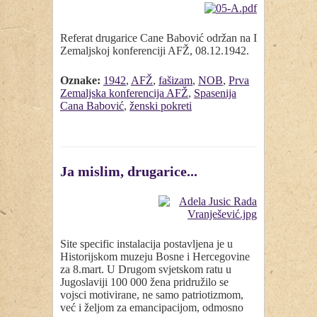
Referat drugarice Cane Babović održan na I
Zemaljskoj konferenciji AFŽ, 08.12.1942.
Oznake:
1942
,
AFŽ
,
fašizam
,
NOB
,
Prva
Zemaljska konferencija AFŽ
,
Spasenija
Cana Babović
,
ženski pokreti
Ja mislim, drugarice...
Site specific instalacija postavljena je u
Historijskom muzeju Bosne i Hercegovine
za 8.mart. U Drugom svjetskom ratu u
Jugoslaviji 100 000 žena pridružilo se
vojsci motivirane, ne samo patriotizmom,
već i željom za emancipacijom, odmosno