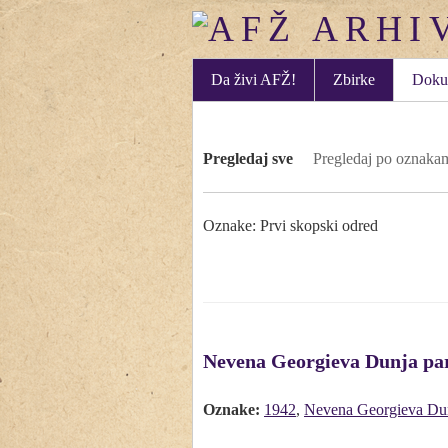
Da živi AFŽ!
Zbirke
Doku
Pregledaj sve
Pregledaj po oznaka
Oznake: Prvi skopski odred
Nevena Georgieva Dunja par
Oznake:
1942
,
Nevena Georgieva Du