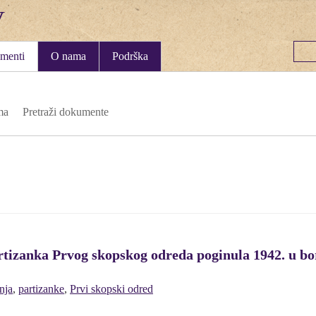
menti
O nama
Podrška
ma
Pretraži dokumente
tizanka Prvog skopskog odreda poginula 1942. u bo
nja
,
partizanke
,
Prvi skopski odred