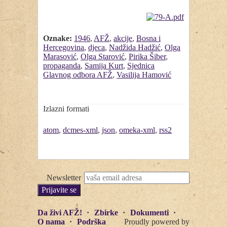
Oznake:
1946
,
AFŽ
,
akcije
,
Bosna i
Hercegovina
,
djeca
,
Nadžida Hadžić
,
Olga
Marasović
,
Olga Starović
,
Pirika Šiber
,
propaganda
,
Samija Kurt
,
Sjednica
Glavnog odbora AFŽ
,
Vasilija Hamović
Izlazni formati
atom
,
dcmes-xml
,
json
,
omeka-xml
,
rss2
Newsletter
Da živi AFŽ!
Zbirke
Dokumenti
O nama
Podrška
Proudly powered by