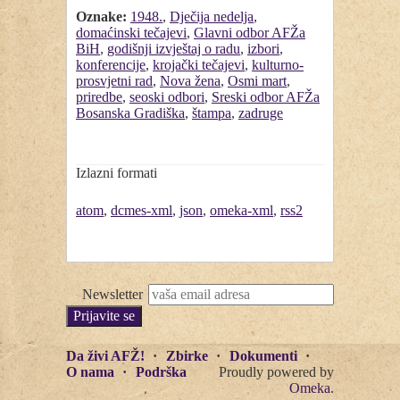
Oznake:
1948.
,
Dječija nedelja
,
domaćinski tečajevi
,
Glavni odbor AFŽa
BiH
,
godišnji izvještaj o radu
,
izbori
,
konferencije
,
krojački tečajevi
,
kulturno-
prosvjetni rad
,
Nova žena
,
Osmi mart
,
priredbe
,
seoski odbori
,
Sreski odbor AFŽa
Bosanska Gradiška
,
štampa
,
zadruge
Izlazni formati
atom
,
dcmes-xml
,
json
,
omeka-xml
,
rss2
Newsletter
Da živi AFŽ!
Zbirke
Dokumenti
O nama
Podrška
Proudly powered by
Omeka
.