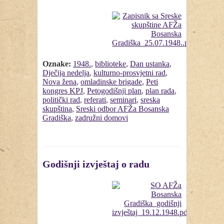
Oznake:
1948.
,
biblioteke
,
Dan ustanka
,
Dječija nedelja
,
kulturno-prosvjetni rad
,
Nova žena
,
omladinske brigade
,
Peti
kongres KPJ
,
Petogodišnji plan
,
plan rada
,
politički rad
,
referati
,
seminari
,
sreska
skupština
,
Sreski odbor AFŽa Bosanska
Gradiška
,
zadružni domovi
Godišnji izvještaj o radu