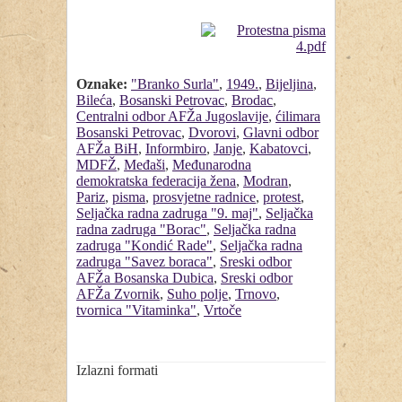
Oznake:
"Branko Surla"
,
1949.
,
Bijeljina
,
Bileća
,
Bosanski Petrovac
,
Brodac
,
Centralni odbor AFŽa Jugoslavije
,
ćilimara
Bosanski Petrovac
,
Dvorovi
,
Glavni odbor
AFŽa BiH
,
Informbiro
,
Janje
,
Kabatovci
,
MDFŽ
,
Međaši
,
Međunarodna
demokratska federacija žena
,
Modran
,
Pariz
,
pisma
,
prosvjetne radnice
,
protest
,
Seljačka radna zadruga "9. maj"
,
Seljačka
radna zadruga "Borac"
,
Seljačka radna
zadruga "Kondić Rade"
,
Seljačka radna
zadruga "Savez boraca"
,
Sreski odbor
AFŽa Bosanska Dubica
,
Sreski odbor
AFŽa Zvornik
,
Suho polje
,
Trnovo
,
tvornica "Vitaminka"
,
Vrtoče
Izlazni formati