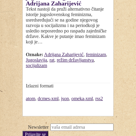
Adrijana Zaharijević
Tekst nastoji da pruži alternativno čitanje
istorije jugoslovenskog feminizma,
usredsređujući se na godine njegovog
razvoja u socijalizmu i na periodkoji je
usledio neposredno po raspadu zajedničke
države. Kakve je putanje imao feminizam
koji je…
Oznake:
Adrijana Zaharijević
,
feminizam
,
Jugoslavija
,
rat
,
režim državljanstva
,
socijalizam
Izlazni formati
atom
,
dcmes-xml
,
json
,
omeka-xml
,
rss2
Newsletter