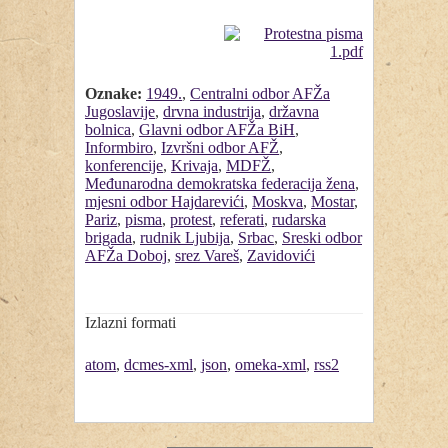
Oznake:
1949.
,
Centralni odbor AFŽa
Jugoslavije
,
drvna industrija
,
državna
bolnica
,
Glavni odbor AFŽa BiH
,
Informbiro
,
Izvršni odbor AFŽ
,
konferencije
,
Krivaja
,
MDFŽ
,
Međunarodna demokratska federacija žena
,
mjesni odbor Hajdarevići
,
Moskva
,
Mostar
,
Pariz
,
pisma
,
protest
,
referati
,
rudarska
brigada
,
rudnik Ljubija
,
Srbac
,
Sreski odbor
AFŽa Doboj
,
srez Vareš
,
Zavidovići
Izlazni formati
atom
,
dcmes-xml
,
json
,
omeka-xml
,
rss2