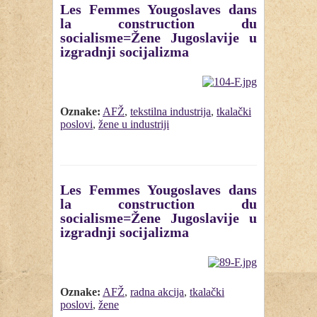
Les Femmes Yougoslaves dans
la construction du
socialisme=Žene Jugoslavije u
izgradnji socijalizma
Oznake:
AFŽ
,
tekstilna industrija
,
tkalački
poslovi
,
žene u industriji
Les Femmes Yougoslaves dans
la construction du
socialisme=Žene Jugoslavije u
izgradnji socijalizma
Oznake:
AFŽ
,
radna akcija
,
tkalački
poslovi
,
žene