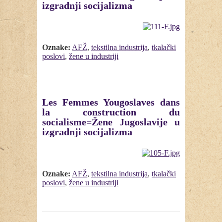
izgradnji socijalizma
Oznake:
AFŽ
,
tekstilna industrija
,
tkalački
poslovi
,
žene u industriji
Les Femmes Yougoslaves dans
la construction du
socialisme=Žene Jugoslavije u
izgradnji socijalizma
Oznake:
AFŽ
,
tekstilna industrija
,
tkalački
poslovi
,
žene u industriji