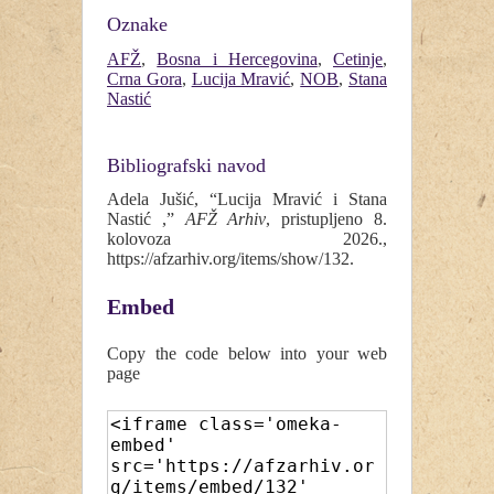
Oznake
AFŽ
,
Bosna i Hercegovina
,
Cetinje
,
Crna Gora
,
Lucija Mravić
,
NOB
,
Stana
Nastić
Bibliografski navod
Adela Jušić, “Lucija Mravić i Stana
Nastić ,”
AFŽ Arhiv
, pristupljeno 8.
kolovoza 2026.,
https://afzarhiv.org/items/show/132
.
Embed
Copy the code below into your web
page