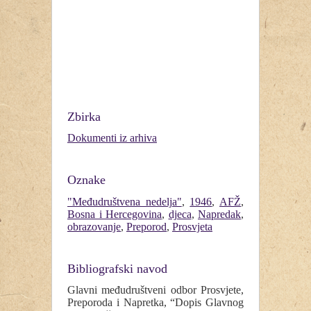
Zbirka
Dokumenti iz arhiva
Oznake
"Međudruštvena nedelja"
,
1946
,
AFŽ
,
Bosna i Hercegovina
,
djeca
,
Napredak
,
obrazovanje
,
Preporod
,
Prosvjeta
Bibliografski navod
Glavni međudruštveni odbor Prosvjete,
Preporoda i Napretka, “Dopis Glavnog