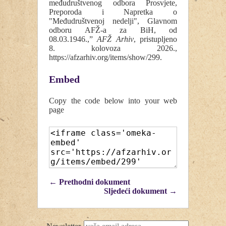
međudruštvenog odbora Prosvjete,
Preporoda i Napretka o
"Međudruštvenoj nedelji", Glavnom
odboru AFŽ-a za BiH, od
08.03.1946.,”
AFŽ Arhiv
, pristupljeno
8. kolovoza 2026.,
https://afzarhiv.org/items/show/299
.
Embed
Copy the code below into your web
page
← Prethodni dokument
Sljedeći dokument →