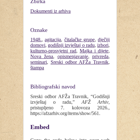
Zbirka
Dokumenti iz arhiva
Oznake
1948.
,
agitacija
,
čitalačke grupe
,
dječiji
domovi
,
godišnji izvještaj o radu
,
izbori
,
kulturno-prosvjetni rad
,
Majka i dijete
,
Nova žena
,
opismenjavanje
,
privreda
,
seminari
,
Sreski odbor AFŽa Travnik
,
štampa
Bibliografski navod
Sreski odbor AFŽa Travnik, “Godišnji
izvještaj o radu,”
AFŽ Arhiv
,
pristupljeno 7. kolovoza 2026.,
https://afzarhiv.org/items/show/561
.
Embed