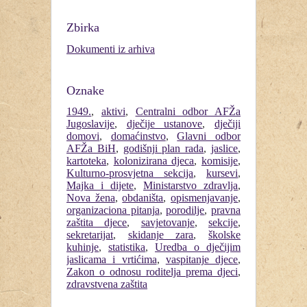
Zbirka
Dokumenti iz arhiva
Oznake
1949.
,
aktivi
,
Centralni odbor AFŽa
Jugoslavije
,
dječije ustanove
,
dječiji
domovi
,
domaćinstvo
,
Glavni odbor
AFŽa BiH
,
godišnji plan rada
,
jaslice
,
kartoteka
,
kolonizirana djeca
,
komisije
,
Kulturno-prosvjetna sekcija
,
kursevi
,
Majka i dijete
,
Ministarstvo zdravlja
,
Nova žena
,
obdaništa
,
opismenjavanje
,
organizaciona pitanja
,
porodilje
,
pravna
zaštita djece
,
savjetovanje
,
sekcije
,
sekretarijat
,
skidanje zara
,
školske
kuhinje
,
statistika
,
Uredba o dječijim
jaslicama i vrtićima
,
vaspitanje djece
,
Zakon o odnosu roditelja prema djeci
,
zdravstvena zaštita