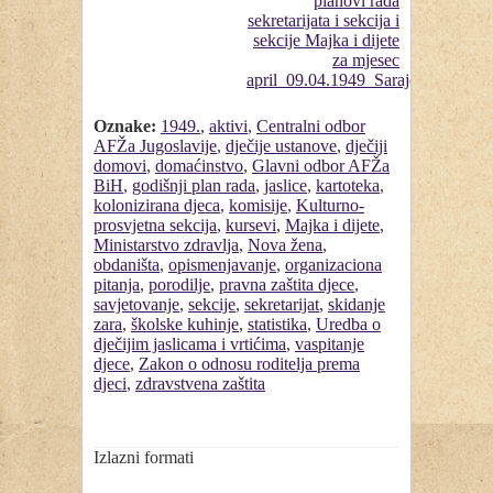
Oznake:
1949.
,
aktivi
,
Centralni odbor
AFŽa Jugoslavije
,
dječije ustanove
,
dječiji
domovi
,
domaćinstvo
,
Glavni odbor AFŽa
BiH
,
godišnji plan rada
,
jaslice
,
kartoteka
,
kolonizirana djeca
,
komisije
,
Kulturno-
prosvjetna sekcija
,
kursevi
,
Majka i dijete
,
Ministarstvo zdravlja
,
Nova žena
,
obdaništa
,
opismenjavanje
,
organizaciona
pitanja
,
porodilje
,
pravna zaštita djece
,
savjetovanje
,
sekcije
,
sekretarijat
,
skidanje
zara
,
školske kuhinje
,
statistika
,
Uredba o
dječijim jaslicama i vrtićima
,
vaspitanje
djece
,
Zakon o odnosu roditelja prema
djeci
,
zdravstvena zaštita
Izlazni formati