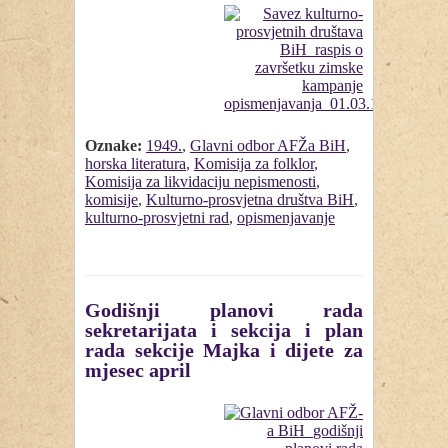
Oznake:
1949.
,
Glavni odbor AFŽa BiH
,
horska literatura
,
Komisija za folklor
,
Komisija za likvidaciju nepismenosti
,
komisije
,
Kulturno-prosvjetna društva BiH
,
kulturno-prosvjetni rad
,
opismenjavanje
Godišnji planovi rada
sekretarijata i sekcija i plan
rada sekcije Majka i dijete za
mjesec april