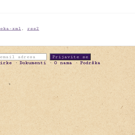
meka-xml
,
rss2
birke
Dokumenti
O nama
Podrška