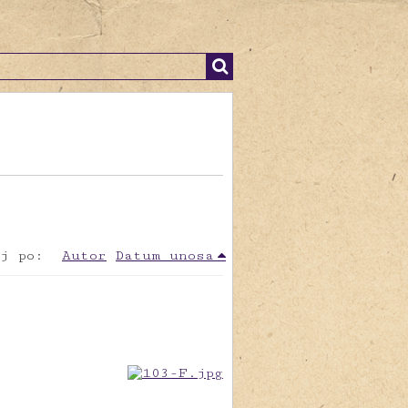
j po:
Autor
Datum unosa