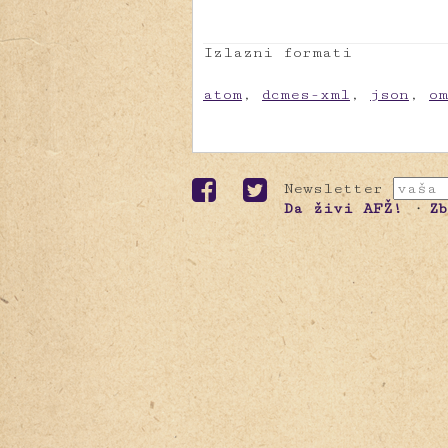
Izlazni formati
atom
,
dcmes-xml
,
json
,
o
Newsletter
Da živi AFŽ!
Z