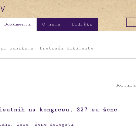
Dokumenti
O nama
Podrška
 po oznakama
Pretraži dokumente
Sortira
isutnih na kongresu, 227 su žene
žena
,
žene
,
žene delegati