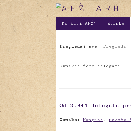
Da živi AFŽ!
Zbirke
Pregledaj sve
Pregledaj
Oznake: žene delegati
Od 2.344 delegata pr
Oznake:
Kongres
,
učešće 