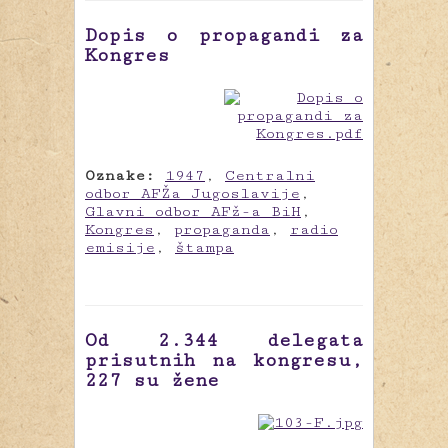
Dopis o propagandi za
Kongres
Oznake:
1947
,
Centralni
odbor AFŽa Jugoslavije
,
Glavni odbor AFž-a BiH
,
Kongres
,
propaganda
,
radio
emisije
,
štampa
Od 2.344 delegata
prisutnih na kongresu,
227 su žene