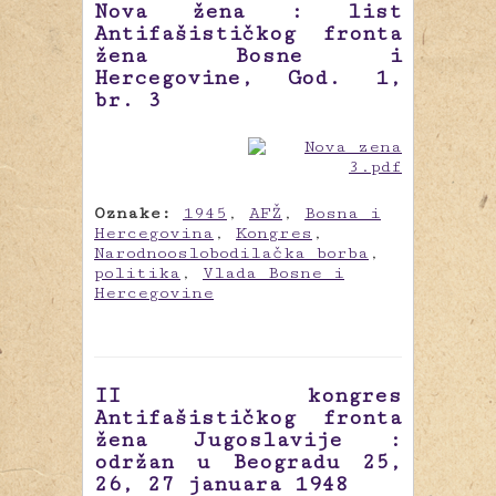
Nova žena : list
Antifašističkog fronta
žena Bosne i
Hercegovine, God. 1,
br. 3
Oznake:
1945
,
AFŽ
,
Bosna i
Hercegovina
,
Kongres
,
Narodnooslobodilačka borba
,
politika
,
Vlada Bosne i
Hercegovine
II kongres
Antifašističkog fronta
žena Jugoslavije :
održan u Beogradu 25,
26, 27 januara 1948