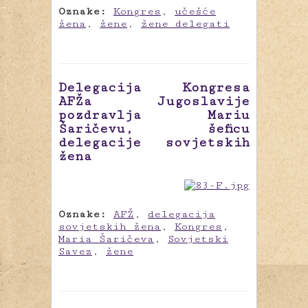
Oznake:
Kongres
,
učešće
žena
,
žene
,
žene delegati
Delegacija Kongresa
AFŽa Jugoslavije
pozdravlja Mariu
Šaričevu, šeficu
delegacije sovjetskih
žena
Oznake:
AFŽ
,
delegacija
sovjetskih žena
,
Kongres
,
Maria Šaričeva
,
Sovjetski
Savez
,
žene