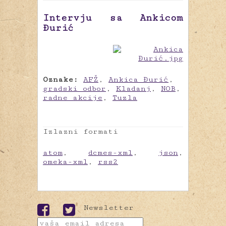
Intervju sa Ankicom
Đurić
Oznake:
AFŽ
,
Ankica Đurić
,
gradski odbor
,
Kladanj
,
NOB
,
radne akcije
,
Tuzla
Izlazni formati
atom
,
dcmes-xml
,
json
,
omeka-xml
,
rss2
Newsletter