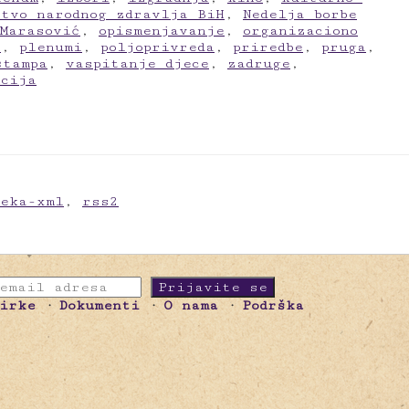
stvo narodnog zdravlja BiH
,
Nedelja borbe
Marasović
,
opismenjavanje
,
organizaciono
n
,
plenumi
,
poljoprivreda
,
priredbe
,
pruga
,
štampa
,
vaspitanje djece
,
zadruge
,
kcija
meka-xml
,
rss2
birke
Dokumenti
O nama
Podrška