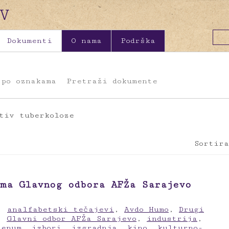
Dokumenti
O nama
Podrška
 po oznakama
Pretraži dokumente
tiv tuberkoloze
Sortira
ma Glavnog odbora AFŽa Sarajevo
,
analfabetski tečajevi
,
Avdo Humo
,
Drugi
,
Glavni odbor AFŽa Sarajevo
,
industrija
,
lenum
,
izbori
,
izgradnja
,
kino
,
kulturno-