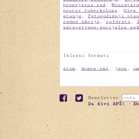
prosvjetni rad
,
Ministar
protiv tuberkoloze
,
Olga 
stanje
,
Petogodišnji pla
radne akcije
,
referati
,
zdravstveno-socijalna se
Izlazni formati
atom
,
dcmes-xml
,
json
,
o
Newsletter
Da živi AFŽ!
Z