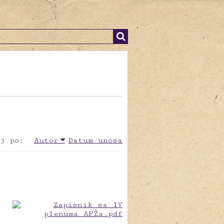
j po:
Autor
Datum unosa