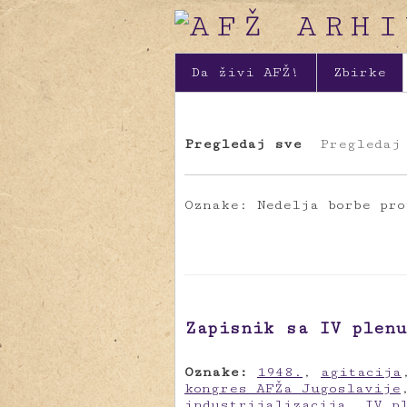
Da živi AFŽ!
Zbirke
Pregledaj sve
Pregledaj
Oznake: Nedelja borbe pro
Zapisnik sa IV plenu
Oznake:
1948.
,
agitacija
kongres AFŽa Jugoslavije
industrijalizacija
,
IV p