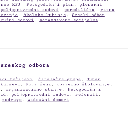
gres KPJ
,
Petogodišnji plan
,
plenarni
,
poljoprivredni radovi
,
porodilišta
,
ratna
tovanje
,
školske kuhinje
,
Sreski odbor
družni domovi
,
zdravstveno-socijalna
 sreskog odbora
ski tečajevi
,
čitalačke grupe
,
duhan
,
,
kursevi
,
Nova žena
,
obavezno školovanje
,
,
organizaciono stanje
,
Petogodišnji
rad
,
poljoprivredni radovi
,
referati
,
,
zadruge
,
zadružni domovi