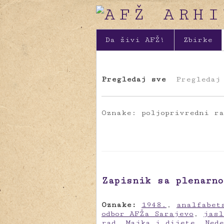
Da živi AFŽ!
Zbirke
Pregledaj sve
Pregledaj
Oznake: poljoprivredni ra
Zapisnik sa plenarno
Oznake:
1948.
,
analfabet
odbor AFŽa Sarajevo
,
jasl
rad
,
Majka i dijete
,
Ned