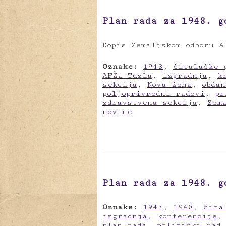
Plan rada za 1948. g
Dopis Zemaljskom odboru A
Oznake:
1948
,
čitalačke 
AFŽa Tuzla
,
izgradnja
,
k
sekcija
,
Nova žena
,
obda
poljoprivredni radovi
,
pr
zdravstvena sekcija
,
Zem
novine
Plan rada za 1948. g
Oznake:
1947
,
1948
,
čita
izgradnja
,
konferencije
plan rada
,
politički rad