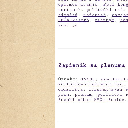
opismenjavanje
,
Peti kon
sastanak
,
politički rad
siročad
,
referati
,
savje
AFŽa Visoko
,
zadruge
,
za
sekcija
Zapisnik sa plenuma
Oznake:
1948.
,
analfabet
kulturno-prosvjetni rad
obdaništa
,
opismenjavanje
plan
,
plenum
,
politički 
Sreski odbor AFŽa Stolac