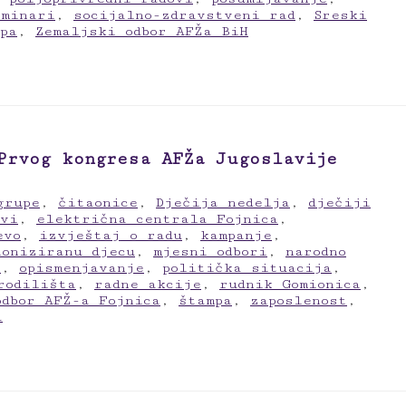
eminari
,
socijalno-zdravstveni rad
,
Sreski
pa
,
Zemaljski odbor AFŽa BiH
Prvog kongresa AFŽa Jugoslavije
grupe
,
čitaonice
,
Dječija nedelja
,
dječiji
evi
,
električna centrala Fojnica
,
evo
,
izvještaj o radu
,
kampanje
,
loniziranu djecu
,
mjesni odbori
,
narodno
a
,
opismenjavanje
,
politička situacija
,
rodilišta
,
radne akcije
,
rudnik Gomionica
,
odbor AFŽ-a Fojnica
,
štampa
,
zaposlenost
,
a