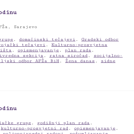
odinu
FŽa, Sarajevo
grupe
,
domaćinski tečajevi
,
Gradski odbor
rojački tečajevi
,
Kulturno-prosvjetna
ništa
,
opismenjavanje
,
plan rada
,
ivredna sekcija
,
ratna siročad
,
socijalno-
aljski odbor AFŽa BiH
,
Žena danas
,
zidne
odinu
lačke grupe
,
godišnji plan rada
,
,
kulturno-prosvjetni rad
,
opismenjavanje
,
,
poljoprivredni radovi
,
pošumljavanje
,