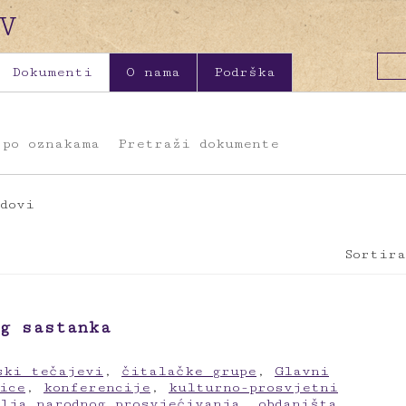
Dokumenti
O nama
Podrška
 po oznakama
Pretraži dokumente
dovi
Sortira
g sastanka
ski tečajevi
,
čitalačke grupe
,
Glavni
ice
,
konferencije
,
kulturno-prosvjetni
elja narodnog prosvjećivanja
,
obdaništa
,