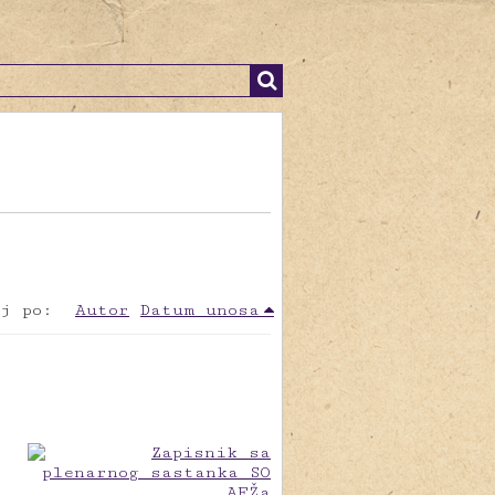
j po:
Autor
Datum unosa