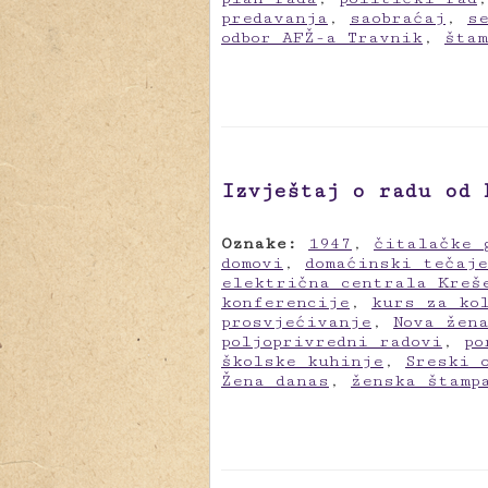
predavanja
,
saobraćaj
,
s
odbor AFŽ-a Travnik
,
štam
Izvještaj o radu od 
Oznake:
1947
,
čitalačke 
domovi
,
domaćinski tečaj
električna centrala Kreš
konferencije
,
kurs za ko
prosvjećivanje
,
Nova žen
poljoprivredni radovi
,
po
školske kuhinje
,
Sreski 
Žena danas
,
ženska štamp