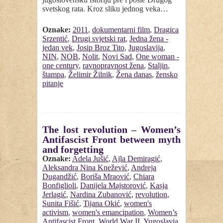
svetskog rata. Kroz sliku jednog veka…
Oznake:
2011
,
dokumentarni film
,
Dragica
Srzentić
,
Drugi svjetski rat
,
Jedna žena -
jedan vek
,
Josip Broz Tito
,
Jugoslavija
,
NIN
,
NOB
,
Nolit
,
Novi Sad
,
One woman -
one century
,
ravnopravnost žena
,
Staljin
,
štampa
,
Želimir Žilnik
,
Žena danas
,
žensko
pitanje
The lost revolution – Women’s
Antifascist Front between myth
and forgetting
Oznake:
Adela Jušić
,
Ajla Demiragić
,
Aleksandra Nina Knežević
,
Andreja
Dugandžić
,
Boriša Mraović
,
Chiara
Bonfiglioli
,
Danijela Majstorović
,
Kasja
Jerlagić
,
Nardina Zubanović
,
revolution
,
Sunita Fišić
,
Tijana Okić
,
women's
activism
,
women's emancipation
,
Women’s
Antifascist Front
,
World War II
,
Yugoslavia