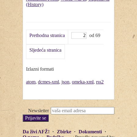
(History)
Prethodna stranica
od 69
Sljedeća stranica
Izlazni formati
atom
,
dcmes-xml
,
json
,
omeka-xml
,
rss2
Newsletter
Da živi AFŽ!
Zbirke
Dokumenti