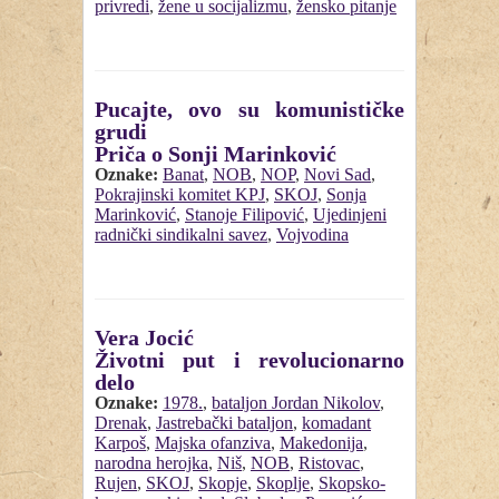
privredi
,
žene u socijalizmu
,
žensko pitanje
Pucajte, ovo su komunističke
grudi
Priča o Sonji Marinković
Oznake:
Banat
,
NOB
,
NOP
,
Novi Sad
,
Pokrajinski komitet KPJ
,
SKOJ
,
Sonja
Marinković
,
Stanoje Filipović
,
Ujedinjeni
radnički sindikalni savez
,
Vojvodina
Vera Jocić
Životni put i revolucionarno
delo
Oznake:
1978.
,
bataljon Jordan Nikolov
,
Drenak
,
Jastrebački bataljon
,
komadant
Karpoš
,
Majska ofanziva
,
Makedonija
,
narodna herojka
,
Niš
,
NOB
,
Ristovac
,
Rujen
,
SKOJ
,
Skopje
,
Skoplje
,
Skopsko-