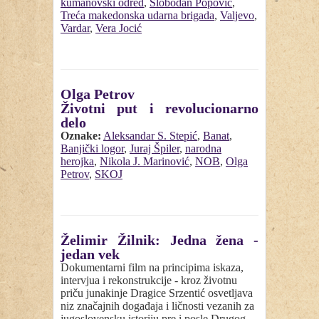
kumanovski odred
,
Slobodan Popović
,
Treća makedonska udarna brigada
,
Valjevo
,
Vardar
,
Vera Jocić
Olga Petrov
Životni put i revolucionarno
delo
Oznake:
Aleksandar S. Stepić
,
Banat
,
Banjički logor
,
Juraj Špiler
,
narodna
herojka
,
Nikola J. Marinović
,
NOB
,
Olga
Petrov
,
SKOJ
Želimir Žilnik: Jedna žena -
jedan vek
Dokumentarni film na principima iskaza,
intervjua i rekonstrukcije - kroz životnu
priču junakinje Dragice Srzentić osvetljava
niz značajnih događaja i ličnosti vezanih za
jugoslovensku istoriju pre i posle Drugog