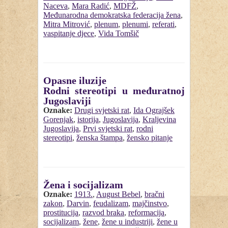
Naceva
,
Mara Radić
,
MDFŽ
,
Međunarodna demokratska federacija žena
,
Mitra Mitrović
,
plenum
,
plenumi
,
referati
,
vaspitanje djece
,
Vida Tomšič
Opasne iluzije
Rodni stereotipi u međuratnoj
Jugoslaviji
Oznake:
Drugi svjetski rat
,
Ida Ograjšek
Gorenjak
,
istorija
,
Jugoslavija
,
Kraljevina
Jugoslavija
,
Prvi svjetski rat
,
rodni
stereotipi
,
ženska štampa
,
žensko pitanje
Žena i socijalizam
Oznake:
1913.
,
August Bebel
,
bračni
zakon
,
Darvin
,
feudalizam
,
majčinstvo
,
prostitucija
,
razvod braka
,
reformacija
,
socijalizam
,
žene
,
žene u industriji
,
žene u