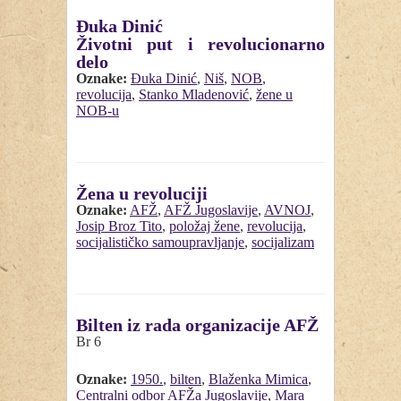
Đuka Dinić
Životni put i revolucionarno
delo
Oznake:
Đuka Dinić
,
Niš
,
NOB
,
revolucija
,
Stanko Mladenović
,
žene u
NOB-u
Žena u revoluciji
Oznake:
AFŽ
,
AFŽ Jugoslavije
,
AVNOJ
,
Josip Broz Tito
,
položaj žene
,
revolucija
,
socijalističko samoupravljanje
,
socijalizam
Bilten iz rada organizacije AFŽ
Br 6
Oznake:
1950.
,
bilten
,
Blaženka Mimica
,
Centralni odbor AFŽa Jugoslavije
,
Mara