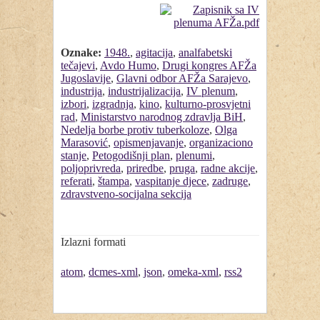
Oznake:
1948.
,
agitacija
,
analfabetski
tečajevi
,
Avdo Humo
,
Drugi kongres AFŽa
Jugoslavije
,
Glavni odbor AFŽa Sarajevo
,
industrija
,
industrijalizacija
,
IV plenum
,
izbori
,
izgradnja
,
kino
,
kulturno-prosvjetni
rad
,
Ministarstvo narodnog zdravlja BiH
,
Nedelja borbe protiv tuberkoloze
,
Olga
Marasović
,
opismenjavanje
,
organizaciono
stanje
,
Petogodišnji plan
,
plenumi
,
poljoprivreda
,
priredbe
,
pruga
,
radne akcije
,
referati
,
štampa
,
vaspitanje djece
,
zadruge
,
zdravstveno-socijalna sekcija
Izlazni formati
atom
,
dcmes-xml
,
json
,
omeka-xml
,
rss2