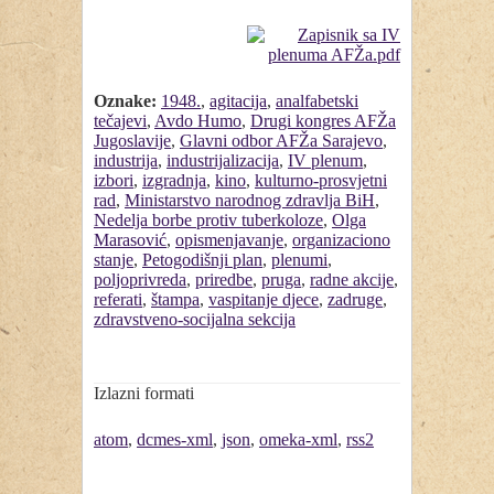
Oznake:
1948.
,
agitacija
,
analfabetski
tečajevi
,
Avdo Humo
,
Drugi kongres AFŽa
Jugoslavije
,
Glavni odbor AFŽa Sarajevo
,
industrija
,
industrijalizacija
,
IV plenum
,
izbori
,
izgradnja
,
kino
,
kulturno-prosvjetni
rad
,
Ministarstvo narodnog zdravlja BiH
,
Nedelja borbe protiv tuberkoloze
,
Olga
Marasović
,
opismenjavanje
,
organizaciono
stanje
,
Petogodišnji plan
,
plenumi
,
poljoprivreda
,
priredbe
,
pruga
,
radne akcije
,
referati
,
štampa
,
vaspitanje djece
,
zadruge
,
zdravstveno-socijalna sekcija
Izlazni formati
atom
,
dcmes-xml
,
json
,
omeka-xml
,
rss2