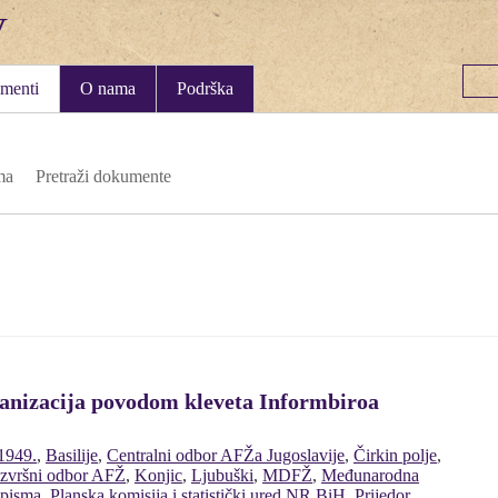
menti
O nama
Podrška
ma
Pretraži dokumente
ganizacija povodom kleveta Informbiroa
1949.
,
Basilije
,
Centralni odbor AFŽa Jugoslavije
,
Čirkin polje
,
Izvršni odbor AFŽ
,
Konjic
,
Ljubuški
,
MDFŽ
,
Međunarodna
pisma
,
Planska komisija i statistički ured NR BiH
,
Prijedor
,