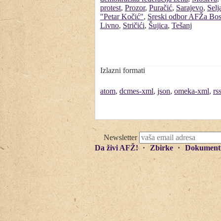
protest
,
Prozor
,
Puračić
,
Sarajevo
,
Selj
"Petar Kočić"
,
Sreski odbor AFŽa Bos
Livno
,
Stričići
,
Šujica
,
Tešanj
Izlazni formati
atom
,
dcmes-xml
,
json
,
omeka-xml
,
rs
Newsletter
Da živi AFŽ!
Zbirke
Dokument