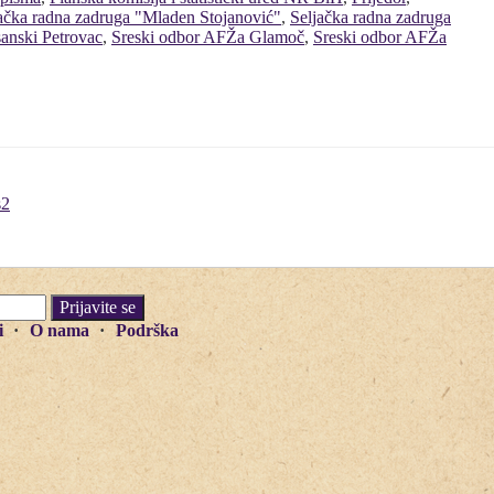
ačka radna zadruga "Mladen Stojanović"
,
Seljačka radna zadruga
anski Petrovac
,
Sreski odbor AFŽa Glamoč
,
Sreski odbor AFŽa
s2
i
O nama
Podrška