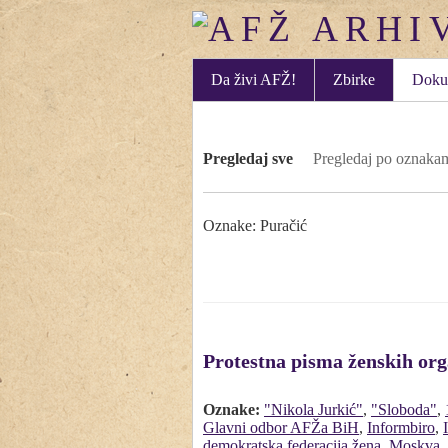
Da živi AFŽ!
Zbirke
Doku
Pregledaj sve
Pregledaj po oznaka
Oznake: Puračić
Protestna pisma ženskih or
Oznake:
"Nikola Jurkić"
,
"Sloboda"
,
Glavni odbor AFŽa BiH
,
Informbiro
,
demokratska federacija žena
,
Moskva
,