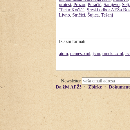
protest
,
Prozor
,
Puračić
,
Sarajevo
,
Selj
"Petar Kočić"
,
Sreski odbor AFŽa Bos
Livno
,
Stričići
,
Šujica
,
Tešanj
Izlazni formati
atom
,
dcmes-xml
,
json
,
omeka-xml
,
rs
Newsletter
Da živi AFŽ!
Zbirke
Dokument