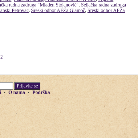
ačka radna zadruga "Mladen Stojanović"
,
Seljačka radna zadruga
anski Petrovac
,
Sreski odbor AFŽa Glamoč
,
Sreski odbor AFŽa
s2
i
O nama
Podrška