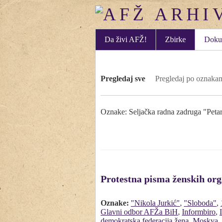
Da živi AFŽ!
Zbirke
Doku
Pregledaj sve
Pregledaj po oznaka
Oznake: Seljačka radna zadruga "Peta
Protestna pisma ženskih or
Oznake:
"Nikola Jurkić"
,
"Sloboda"
,
Glavni odbor AFŽa BiH
,
Informbiro
,
demokratska federacija žena
,
Moskva
,