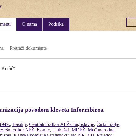
menti
O nama
Podrška
ma
Pretraži dokumente
r Kočić"
ganizacija povodom kleveta Informbiroa
1949.
,
Basilije
,
Centralni odbor AFŽa Jugoslavije
,
Čirkin polje
,
Izvršni odbor AFŽ
,
Konjic
,
Ljubuški
,
MDFŽ
,
Međunarodna
pisma
,
Planska komisija i statistički ured NR BiH
,
Prijedor
,