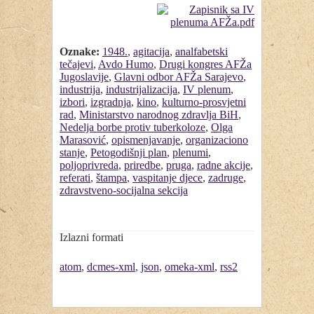
Oznake:
1948.
,
agitacija
,
analfabetski
tečajevi
,
Avdo Humo
,
Drugi kongres AFŽa
Jugoslavije
,
Glavni odbor AFŽa Sarajevo
,
industrija
,
industrijalizacija
,
IV plenum
,
izbori
,
izgradnja
,
kino
,
kulturno-prosvjetni
rad
,
Ministarstvo narodnog zdravlja BiH
,
Nedelja borbe protiv tuberkoloze
,
Olga
Marasović
,
opismenjavanje
,
organizaciono
stanje
,
Petogodišnji plan
,
plenumi
,
poljoprivreda
,
priredbe
,
pruga
,
radne akcije
,
referati
,
štampa
,
vaspitanje djece
,
zadruge
,
zdravstveno-socijalna sekcija
Izlazni formati
atom
,
dcmes-xml
,
json
,
omeka-xml
,
rss2