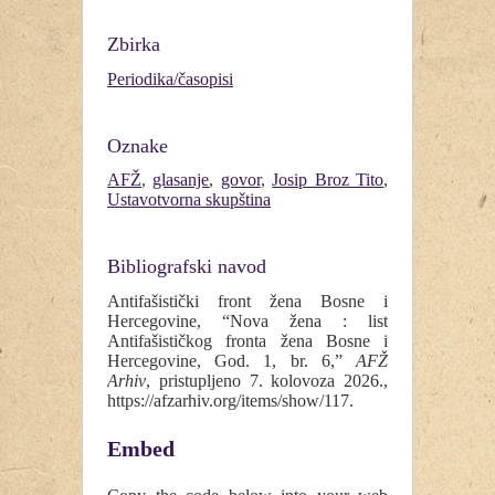
Zbirka
Periodika/časopisi
Oznake
AFŽ
,
glasanje
,
govor
,
Josip Broz Tito
,
Ustavotvorna skupština
Bibliografski navod
Antifašistički front žena Bosne i
Hercegovine, “Nova žena : list
Antifašističkog fronta žena Bosne i
Hercegovine, God. 1, br. 6,”
AFŽ
Arhiv
, pristupljeno 7. kolovoza 2026.,
https://afzarhiv.org/items/show/117
.
Embed