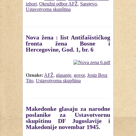
izbori
,
Okružni odbor AFŽ
,
Sarajevo
,
Ustavotvorna skupština
Nova žena : list Antifašističkog
fronta žena Bosne i
Hercegovine, God. 1, br. 6
Oznake:
AFŽ
,
glasanje
,
govor
,
Josip Broz
Tito
,
Ustavotvorna skupština
Makedonke glasaju za narodne
poslanike za Ustavotvornu
skupštinu DF Jugoslavije i
Makedonije novembar 1945.