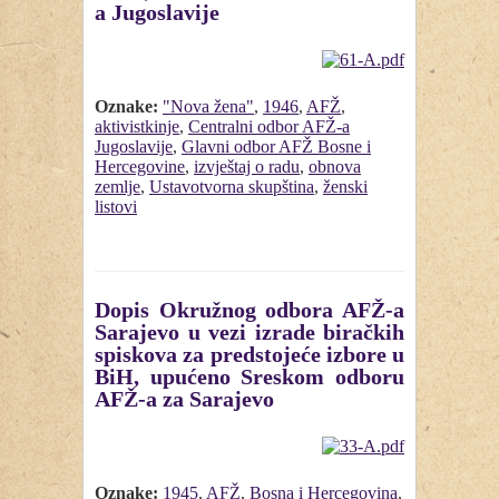
a Jugoslavije
Oznake:
"Nova žena"
,
1946
,
AFŽ
,
aktivistkinje
,
Centralni odbor AFŽ-a
Jugoslavije
,
Glavni odbor AFŽ Bosne i
Hercegovine
,
izvještaj o radu
,
obnova
zemlje
,
Ustavotvorna skupština
,
ženski
listovi
Dopis Okružnog odbora AFŽ-a
Sarajevo u vezi izrade biračkih
spiskova za predstojeće izbore u
BiH, upućeno Sreskom odboru
AFŽ-a za Sarajevo
Oznake:
1945
,
AFŽ
,
Bosna i Hercegovina
,