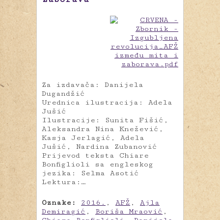
Za izdavača: Danijela
Dugandžić
Urednica ilustracija: Adela
Jušić
Ilustracije: Sunita Fišić,
Aleksandra Nina Knežević,
Kasja Jerlagić, Adela
Jušić, Nardina Zubanović
Prijevod teksta Chiare
Bonfiglioli sa engleskog
jezika: Selma Asotić
Lektura:…
Oznake:
2016.
,
AFŽ
,
Ajla
Demiragić
,
Boriša Mraović
,