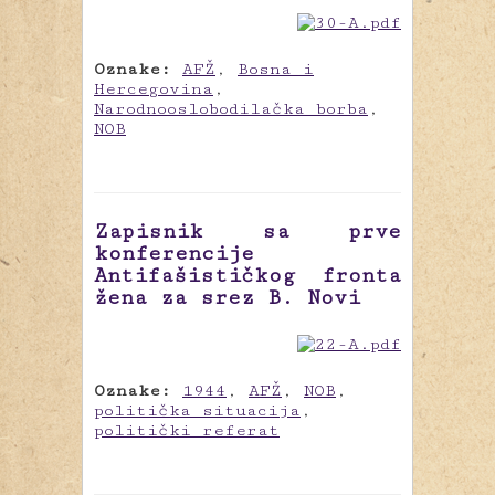
Oznake:
AFŽ
,
Bosna i
Hercegovina
,
Narodnooslobodilačka borba
,
NOB
Zapisnik sa prve
konferencije
Antifašističkog fronta
žena za srez B. Novi
Oznake:
1944
,
AFŽ
,
NOB
,
politička situacija
,
politički referat