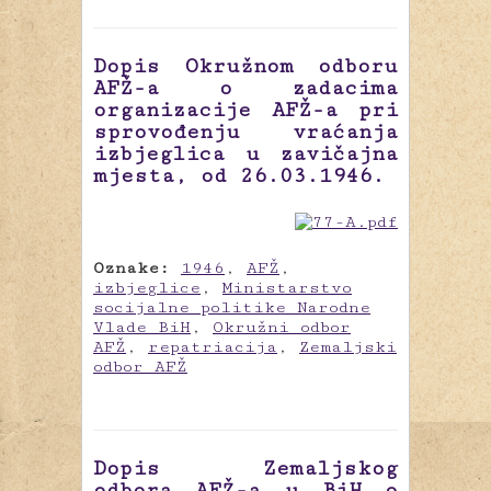
Dopis Okružnom odboru
AFŽ-a o zadacima
organizacije AFŽ-a pri
sprovođenju vraćanja
izbjeglica u zavičajna
mjesta, od 26.03.1946.
Oznake:
1946
,
AFŽ
,
izbjeglice
,
Ministarstvo
socijalne politike Narodne
Vlade BiH
,
Okružni odbor
AFŽ
,
repatriacija
,
Zemaljski
odbor AFŽ
Dopis Zemaljskog
odbora AFŽ-a u BiH o