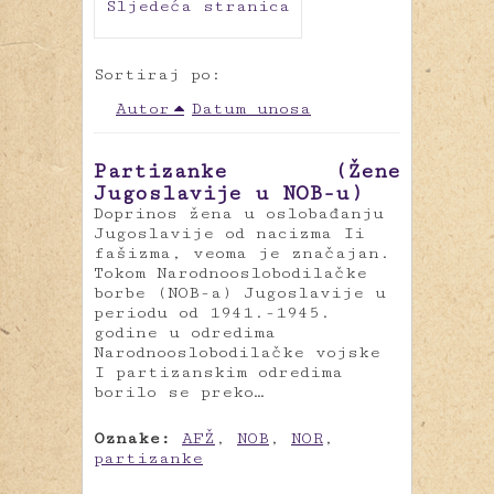
Sljedeća stranica
Sortiraj po:
Autor
Datum unosa
Partizanke (Žene
Jugoslavije u NOB-u)
Doprinos žena u oslobađanju
Jugoslavije od nacizma Ii
fašizma, veoma je značajan.
Tokom Narodnooslobodilačke
borbe (NOB-a) Jugoslavije u
periodu od 1941.-1945.
godine u odredima
Narodnooslobodilačke vojske
I partizanskim odredima
borilo se preko…
Oznake:
AFŽ
,
NOB
,
NOR
,
partizanke