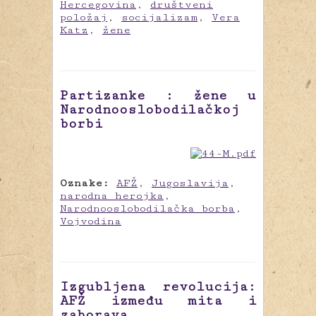
Hercegovina
,
društveni
položaj
,
socijalizam
,
Vera
Katz
,
žene
Partizanke : žene u
Narodnooslobodilačkoj
borbi
Oznake:
AFŽ
,
Jugoslavija
,
narodna herojka
,
Narodnooslobodilačka borba
,
Vojvodina
Izgubljena revolucija:
AFŽ između mita i
zaborava