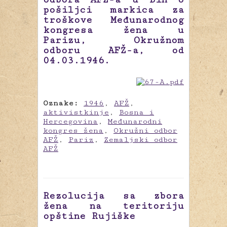
pošiljci markica za
troškove Međunarodnog
kongresa žena u
Parizu, Okružnom
odboru AFŽ-a, od
04.03.1946.
Oznake:
1946
,
AFŽ
,
aktivistkinje
,
Bosna i
Hercegovina
,
Međunarodni
kongres žena
,
Okružni odbor
AFŽ
,
Pariz
,
Zemaljski odbor
AFŽ
Rezolucija sa zbora
žena na teritoriju
opštine Rujiške