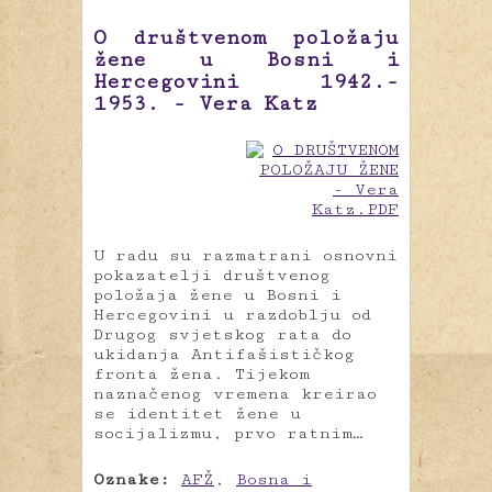
O društvenom položaju
žene u Bosni i
Hercegovini 1942.-
1953. - Vera Katz
U radu su razmatrani osnovni
pokazatelji društvenog
položaja žene u Bosni i
Hercegovini u razdoblju od
Drugog svjetskog rata do
ukidanja Antifašističkog
fronta žena. Tijekom
naznačenog vremena kreirao
se identitet žene u
socijalizmu, prvo ratnim…
Oznake:
AFŽ
,
Bosna i