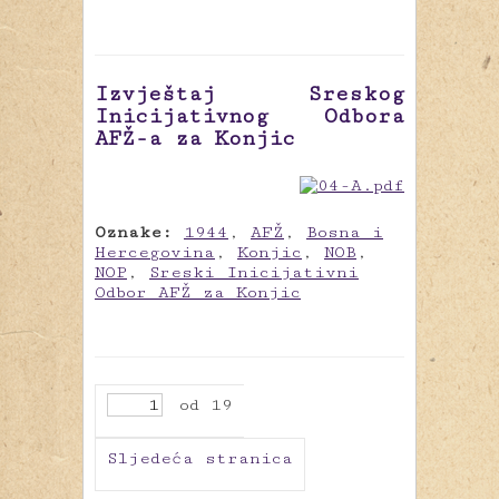
Izvještaj Sreskog
Inicijativnog Odbora
AFŽ-a za Konjic
Oznake:
1944
,
AFŽ
,
Bosna i
Hercegovina
,
Konjic
,
NOB
,
NOP
,
Sreski Inicijativni
Odbor AFŽ za Konjic
od 19
Sljedeća stranica