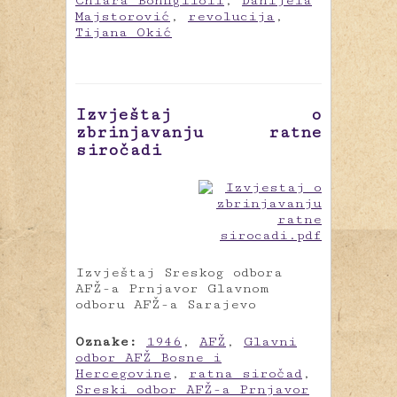
Chiara Bonfiglioli
,
Danijela
Majstorović
,
revolucija
,
Tijana Okić
Izvještaj o
zbrinjavanju ratne
siročadi
Izvještaj Sreskog odbora
AFŽ-a Prnjavor Glavnom
odboru AFŽ-a Sarajevo
Oznake:
1946
,
AFŽ
,
Glavni
odbor AFŽ Bosne i
Hercegovine
,
ratna siročad
,
Sreski odbor AFŽ-a Prnjavor