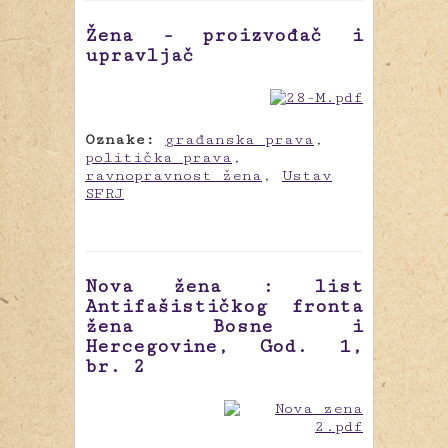
Žena - proizvođač i
upravljač
Oznake:
građanska prava
,
politička prava
,
ravnopravnost žena
,
Ustav
SFRJ
Nova žena : list
Antifašističkog fronta
žena Bosne i
Hercegovine, God. 1,
br. 2