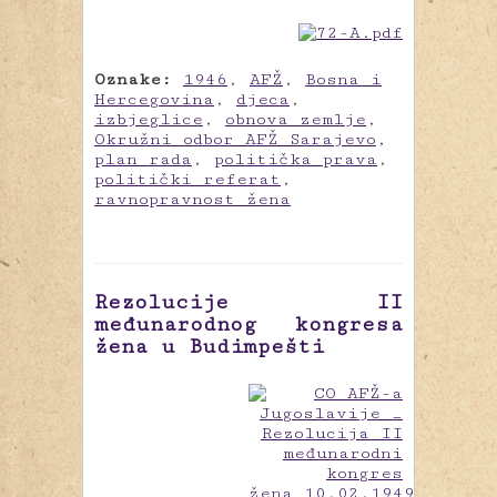
Oznake:
1946
,
AFŽ
,
Bosna i
Hercegovina
,
djeca
,
izbjeglice
,
obnova zemlje
,
Okružni odbor AFŽ Sarajevo
,
plan rada
,
politička prava
,
politički referat
,
ravnopravnost žena
Rezolucije II
međunarodnog kongresa
žena u Budimpešti