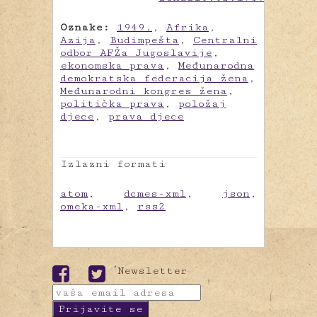
Oznake:
1949.
,
Afrika
,
Azija
,
Budimpešta
,
Centralni
odbor AFŽa Jugoslavije
,
ekonomska prava
,
Međunarodna
demokratska federacija žena
,
Međunarodni kongres žena
,
politička prava
,
položaj
djece
,
prava djece
Izlazni formati
atom
,
dcmes-xml
,
json
,
omeka-xml
,
rss2
Newsletter