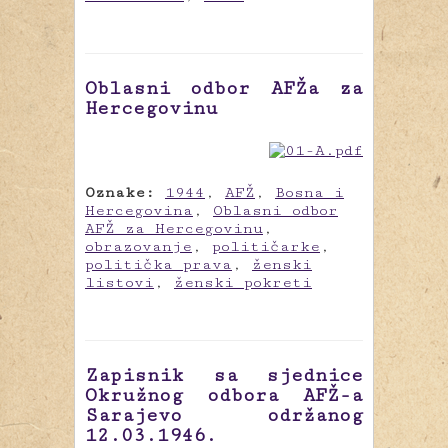
Oblasni odbor AFŽa za
Hercegovinu
Oznake:
1944
,
AFŽ
,
Bosna i
Hercegovina
,
Oblasni odbor
AFŽ za Hercegovinu
,
obrazovanje
,
političarke
,
politička prava
,
ženski
listovi
,
ženski pokreti
Zapisnik sa sjednice
Okružnog odbora AFŽ-a
Sarajevo održanog
12.03.1946.