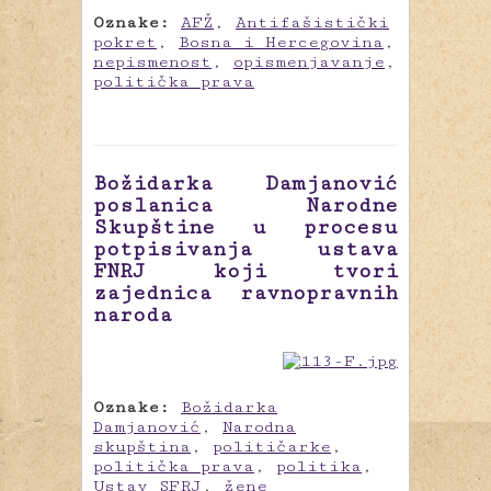
Oznake:
AFŽ
,
Antifašistički
pokret
,
Bosna i Hercegovina
,
nepismenost
,
opismenjavanje
,
politička prava
Božidarka Damjanović
poslanica Narodne
Skupštine u procesu
potpisivanja ustava
FNRJ koji tvori
zajednica ravnopravnih
naroda
Oznake:
Božidarka
Damjanović
,
Narodna
skupština
,
političarke
,
politička prava
,
politika
,
Ustav SFRJ
,
žene