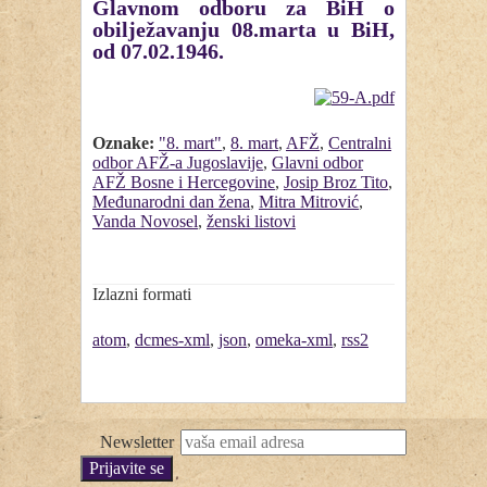
Glavnom odboru za BiH o
obilježavanju 08.marta u BiH,
od 07.02.1946.
Oznake:
"8. mart"
,
8. mart
,
AFŽ
,
Centralni
odbor AFŽ-a Jugoslavije
,
Glavni odbor
AFŽ Bosne i Hercegovine
,
Josip Broz Tito
,
Međunarodni dan žena
,
Mitra Mitrović
,
Vanda Novosel
,
ženski listovi
Izlazni formati
atom
,
dcmes-xml
,
json
,
omeka-xml
,
rss2
Newsletter