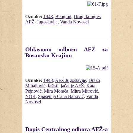
Oznake:
1948
,
Beograd
,
Drugi kongres
AFŽ
,
Jugoslavija
,
Vanda Novosel
Oblasnom odboru AFŽ za
Bosansku Krajinu
Oznake:
1943
,
AFŽ Jugoslavije
,
Dražo
Mihajlović
,
fašisti
,
jačanje AFŽ
,
Kata
Pejnović
,
Mira Morača
,
Mitra Mitrović
,
NOB
,
Spasenija Cana Babović
,
Vanda
Novosel
Dopis Centralnog odbora AFŽ-a